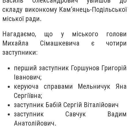
Василь Олександрович увійшов до
складу виконкому Кам’янець-Подільської
міської ради.
Нагадаємо, що у міського голови
Михайла Сімашкевича є чотири
заступники:
перший заступник Горшунов Григорій
Іванович;
керуюча справами Мельничук Яна
Сергіївна;
заступник Бабій Сергій Віталійович
заступник Савчук Вадим
Анатолійович.