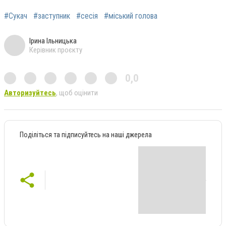
#Сукач
#заступник
#сесія
#міський голова
Ірина Ільницька
Керівник проєкту
0,0
Авторизуйтесь
, щоб оцінити
Поділіться та підписуйтесь на наші джерела