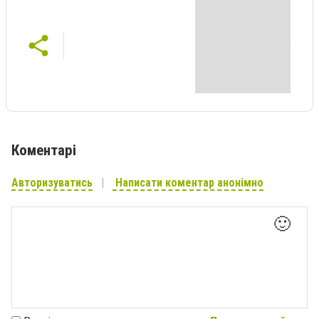
Коментарі
Авторизуватись
Написати коментар анонімно
🙂