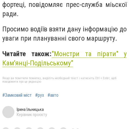
фортеці, повідомляє прес-служба міьскої
ради.
Просимо водіїв взяти дану інформацію до
уваги при плануванні свого маршруту.
Читайте також:
"Монстри та пірати" у
Кам'янці-Подільському"
Якщо ви помітили помилку, виділіть необхідний текст і натисніть Ctrl + Enter, щоб
повідомити про це редакцію
#Замковий міст
#рух
#авто
Ірина Ільницька
Керівник проєкту