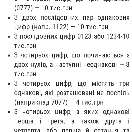
(0777) — 10 тис.грн
З двох послідовних пар однакових
цифр (напр. 1122) — 10 тис.грн
З послідовних цифр 0123 або 1234-10
тис.грн
З чотирьох цифр, що починаються з
двох нулів, а наступні неоднакові — 8
тис.грн
З чотирьох цифр, що містять три
однакові, які розташовані не поспіль
(наприклад 7077) — 4 тис.грн
З чотирьох цифр, з яких однакові
перша і третя, а також друга і
четверта, або перша й остання та