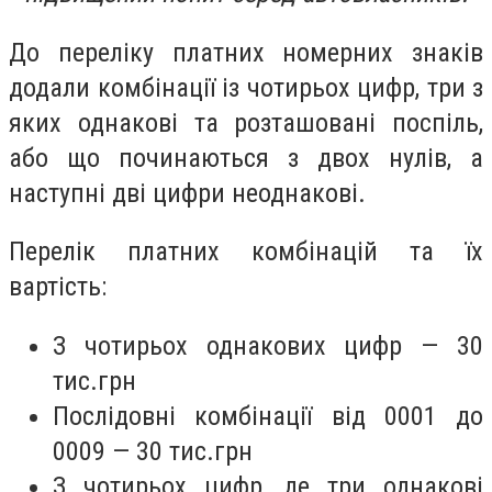
До переліку платних номерних знаків
додали комбінації із чотирьох цифр, три з
яких однакові та розташовані поспіль,
або що починаються з двох нулів, а
наступні дві цифри неоднакові.
Перелік платних комбінацій та їх
вартість:
З чотирьох однакових цифр — 30
тис.грн
Послідовні комбінації від 0001 до
0009 — 30 тис.грн
З чотирьох цифр, де три однакові