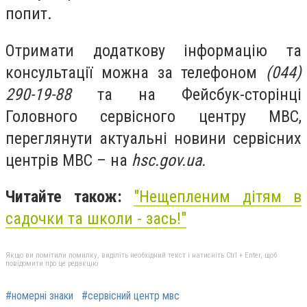
попит.
Отримати додаткову інформацію та
консультації можна за телефоном
(044)
290-19-88
та на Фейсбук-сторінці
Головного сервісного центру МВС,
переглянути актуальні новини сервісних
центрів MBC – на
hsc.gov.ua.
Читайте також:
"Нещепленим дітям в
садочки та школи - зась!"
Якщо ви помітили помилку, виділіть необхідний текст і натисніть Ctrl + Enter, щоб
повідомити про це редакцію
#номерні знаки
#сервісний центр мвс