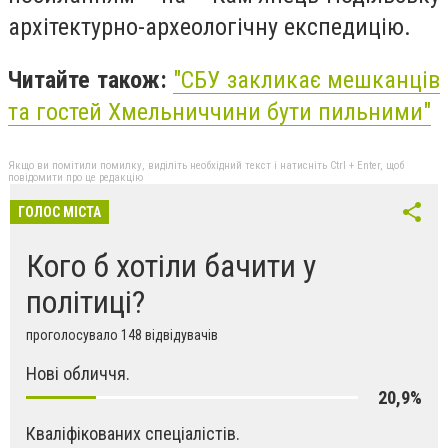
архітектурно-археологічну експедицію.
Читайте також:
"СБУ закликає мешканців
та гостей Хмельниччини бути пильними"
Якщо ви помітили помилку, виділіть необхідний текст і натисніть Ctrl + Enter, щоб
повідомити про це редакцію
ГОЛОС МІСТА
Кого б хотіли бачити у
політиці?
проголосувало 148 відвідувачів
Нові обличчя.
20,9%
Кваліфікованих спеціалістів.