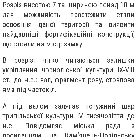
Розріз висотою 7 та шириною понад 10 м
дав можливість простежити етапи
освоєння даної території та виявити
найдавніші фортифікаційні конструкції,
що стояли на місці замку.
В розрізі чітко читаються залишки
укріплення чорноліської культури IX-VIII
ст. до н.е.: вал, фрагмент рову, стовпова
яма під частокіл.
А під валом залягає потужний шар
трипільської культури IV тисячоліття до
н.е. Повідомляє міська рада з
посиланням на Кам’янець-Подільську