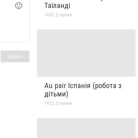
Таїланді
🙂
14:52, 2 серпня
Додати
Au pair Іспанія (робота з
дітьми)
14:52, 2 серпня