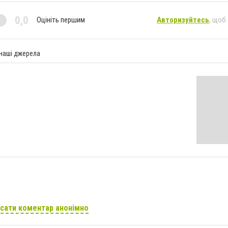
0,0
Оцініть першим
Авторизуйтесь
, щоб
 наші джерела
сати коментар анонімно