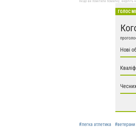
Якщо ви помітили помилку, виділіть нео
ГОЛОС М
Кого
проголос
Нові о
Кваліф
Чесних
#легка атлетика
#ветерани