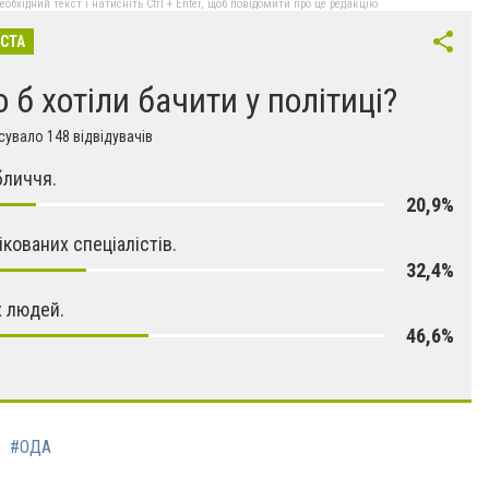
бхідний текст і натисніть Ctrl + Enter, щоб повідомити про це редакцію
ІСТА
 б хотіли бачити у політиці?
увало 148 відвідувачів
бличчя.
20,9%
ікованих спеціалістів.
32,4%
 людей.
46,6%
#ОДА