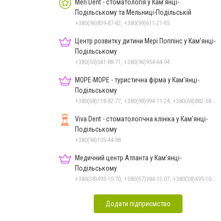
Meri Dent - стоматологія у Кам’янці-
Подільському та Мельниці-Подільській
+380(96)839-87-82, +380(99)611-21-65
Центр розвитку дитини Мері Поппінс у Кам'янці-
Подільському
+380(50)541-88-71, +380(96)954-64-94
МОРЕ-МОРЕ - туристична фірма у Кам’янці-
Подільському
+380(68)118-82-77, +380(98)994-11-24, +380(68)882-38-28
Viva Dent - стоматологічна клініка у Кам'янці-
Подільському
+380(98)105-44-98
Медичний центр Атланта у Кам’янці-
Подільському
+380(38)495-10-70, +380(67)384-12-07, +380(38)495-10-80
Додати підприємство