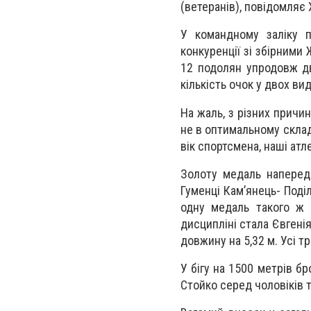
(ветеранів), повідомляє
У командному заліку п
конкуренції зі збірними
12 подолян упродовж дв
кількість очок у двох вид
На жаль, з різних причи
не в оптимальному складі
вік спортсмена, наші атл
Золоту медаль наперед
Гуменці Кам’янець- Поді
одну медаль такого ж 
дисципліні стала Євгенія
довжину на 5,32 м. Усі т
У бігу на 1500 метрів б
Стойко серед чоловіків т