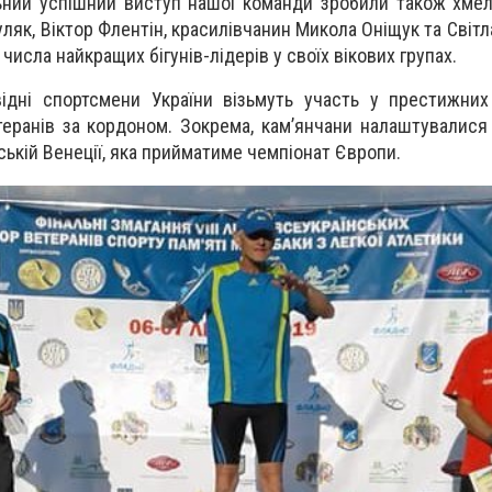
ьний успішний виступ нашої команди зробили також хме
ляк, Віктор Флентін, красилівчанин Микола Оніщук та Світл
 числа найкращих бігунів-лідерів у своїх вікових групах.
відні спортсмени України візьмуть участь у престижни
етеранів за кордоном. Зокрема, кам’янчани налаштувалися
ській Венеції, яка прийматиме чемпіонат Європи.