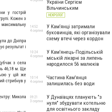
4 серпня
України Сергієм
Вільчинським
ни у гострій
НЕКРОЛОГ
групі. Кожен з
і максимальну
У Кам’янці затримали
14:52
4 серпня
буковинців, які організували
схему втечі через кордон
була до Дніпра
ує результат і
У Кам’янець-Подільській
10:24
4 серпня
міській лікарні за липень
убчак з села
народилося 56 малюків
нь 46,18 м. Ще
ьою у цій же
Частина Кам'янця
10:14
рий стрибнув у
4 серпня
залишилась без води
ентру: Микола
У Дунаївцях планують "з
09:21
3 серпня
нуля" збудувати котельню
для освітнього закладу