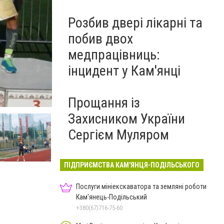
Розбив двері лікарні та
побив двох
медпрацівниць:
інцидент у Кам'янці
Фото: Хмельницька ОДА
Прощання із
Захисником України
Сергієм Муляром
ПІДПРИЄМСТВА КАМ'ЯНЦЯ-ПОДІЛЬСЬКОГО
Послуги мініекскаватора та земляні роботи
Кам'янець-Подільський
+380(67)716-75-60