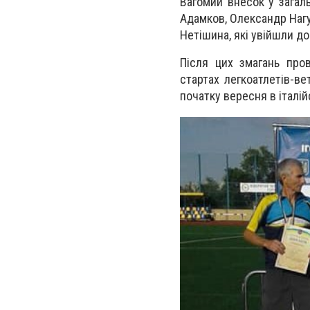
Вагомий внесок у загал
Адамков, Олександр Нагу
Нетішина, які увійшли до
Після цих змагань про
стартах легкоатлетів-в
початку вересня в італій