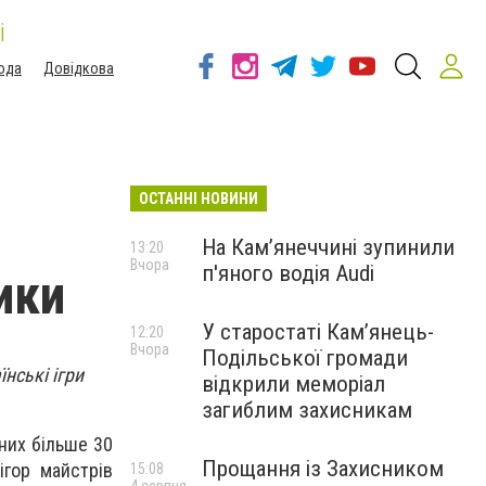
і
ода
Довідкова
ОСТАННІ НОВИНИ
На Камʼянеччині зупинили
13:20
Вчора
п'яного водія Audi
ики
У старостаті Кам’янець-
12:20
Вчора
Подільської громади
їнські ігри
відкрили меморіал
загиблим захисникам
 них більше 30
Прощання із Захисником
ігор майстрів
15:08