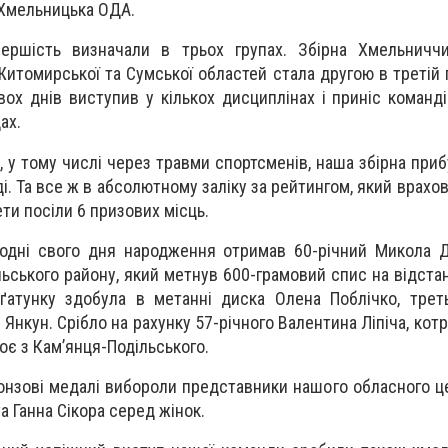
 Хмельницька ОДА.
ершість визначали в трьох групах. Збірна Хмельниччи
 Житомирської та Сумської областей стала другою в третій 
ох днів виступив у кількох дисциплінах і приніс команд
ах.
н, у тому числі через травми спортсменів, наша збірна при
. Та все ж в абсолютному заліку за рейтингом, який врахов
ети посіли 6 призових місць.
одні свого дня народження отримав 60-річний Микола Д
льського району, який метнув 600-грамовий спис на відста
ґатунку здобула в метанні диска Олена Поблічко, трет
 Янкун. Cрібло на рахунку 57-річного Валентина Ліпіча, кот
роє з Кам’янця-Подільського.
ронзові медалі вибороли представники нашого обласного ц
а Ганна Сікора серед жінок.