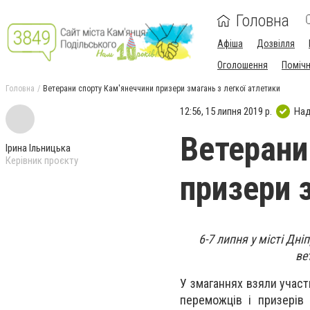
Головна
Афіша
Дозвілля
Оголошення
Поміч
Головна
Ветерани спорту Кам'янеччини призери змагань з легкої атлетики
12:56, 15 липня 2019 р.
Над
Ветерани
Ірина Ільницька
Керівник проєкту
призери 
6-7 липня у місті Дніп
ве
У змаганнях взяли участ
переможців і призерів 