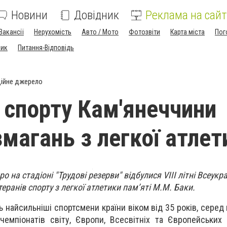
Новини
Довідник
Реклама на сайт
Вакансії
Нерухомість
Авто / Мото
Фотозвіти
Карта міста
Пог
ник
Питання-Відповідь
ійне джерело
 спорту Кам'янеччини
змагань з легкої атлет
ро на стадіоні "Трудові резерви" відбулися VIІІ літні Всеукра
теранів спорту з легкої атлетики пам’яті М.М. Баки.
ь найсильніші спортсмени країни віком від 35 років, серед
чемпіонатів світу, Європи, Всесвітніх та Європейських 