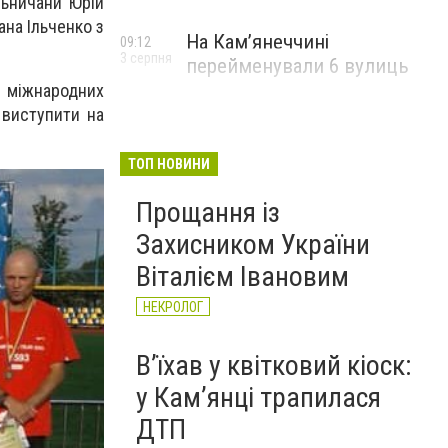
льничани Юрій
ана Ільченко з
На Камʼянеччині
09:12
3 серпня
перейменували 6 вулиць
х міжнародних
 виступити на
ТОП НОВИНИ
Прощання із
Захисником України
Віталієм Івановим
НЕКРОЛОГ
Вʼїхав у квітковий кіоск:
у Камʼянці трапилася
ДТП