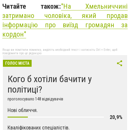
Читайте також:
"На Хмельниччині
затримано чоловіка, який продав
інформацію про виїзд громадян за
кордон"
Якщо ви помітили помилку, виділіть необхідний текст і натисніть Ctrl + Enter, щоб
повідомити про це редакцію
ГОЛОС МІСТА
Кого б хотіли бачити у
політиці?
проголосувало 148 відвідувачів
Нові обличчя.
20,9%
Кваліфікованих спеціалістів.