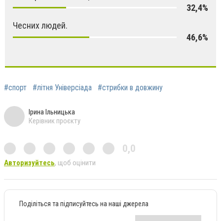
32,4%
Чесних людей.
46,6%
#спорт
#літня Універсіада
#стрибки в довжину
Ірина Ільницька
Керівник проєкту
0,0
Авторизуйтесь
, щоб оцінити
Поділіться та підписуйтесь на наші джерела