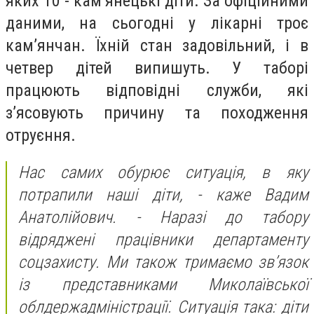
яких 10 - кам’янецькі діти. За офіційними
даними, на сьогодні у лікарні троє
кам’янчан. Їхній стан задовільний, і в
четвер дітей випишуть. У таборі
працюють відповідні служби, які
з’ясовують причину та походження
отруєння.
Нас самих обурює ситуація, в яку
потрапили наші діти, - каже Вадим
Анатолійович. - Наразі до табору
відряджені працівники департаменту
соцзахисту. Ми також тримаємо зв’язок
із представниками Миколаївської
облдержадміністрації. Ситуація така: діти