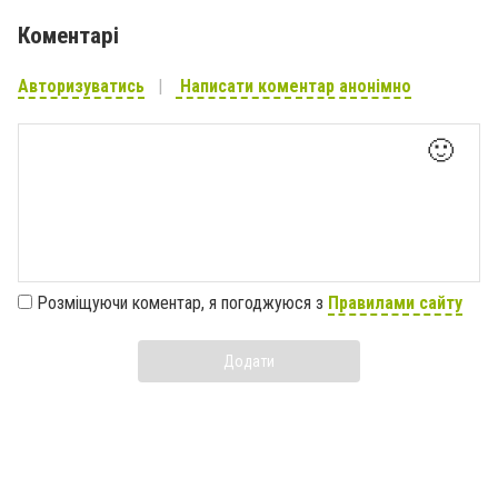
Коментарі
Авторизуватись
Написати коментар анонімно
🙂
Розміщуючи коментар, я погоджуюся з
Правилами сайту
Додати