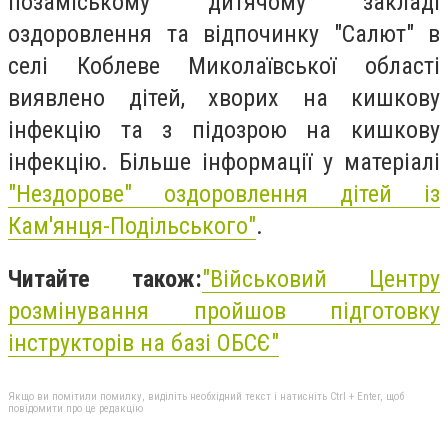
позаміському дитячому закладі
оздоровлення та відпочинку "Салют" в
селі Коблеве Миколаївської області
виявлено дітей, хворих на кишкову
інфекцію та з підозрою на кишкову
інфекцію. Більше інформації у матеріалі
"Нездорове" оздоровлення дітей із
Кам'янця-Подільського"
.
Читайте також:
"
Військовий Центру
розмінування пройшов підготовку
інструкторів на базі ОБСЄ"
Якщо ви помітили помилку, виділіть необхідний текст і натисніть Ctrl + Enter, щоб
повідомити про це редакцію