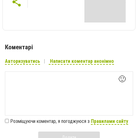
Коментарі
Авторизуватись
Написати коментар анонімно
🙂
Розміщуючи коментар, я погоджуюся з
Правилами сайту
Додати