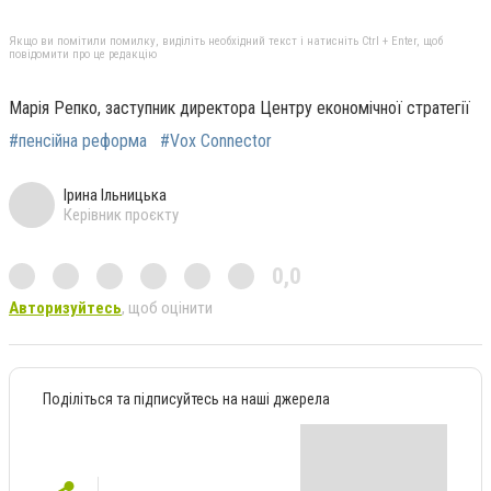
Якщо ви помітили помилку, виділіть необхідний текст і натисніть Ctrl + Enter, щоб
повідомити про це редакцію
Марія Репко, заступник директора Центру економічної стратегії
#пенсійна реформа
#Vox Connector
Ірина Ільницька
Керівник проєкту
0,0
Авторизуйтесь
, щоб оцінити
Поділіться та підписуйтесь на наші джерела