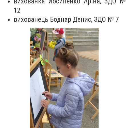
вихованка Йосипенко Аріна, ЗДО №
12
вихованець Боднар Денис, ЗДО № 7