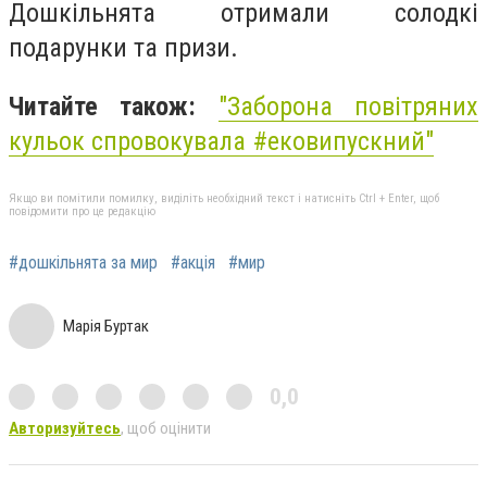
Дошкільнята отримали солодкі
подарунки та призи.
Читайте також:
"Заборона повітряних
кульок спровокувала #ековипускний"
Якщо ви помітили помилку, виділіть необхідний текст і натисніть Ctrl + Enter, щоб
повідомити про це редакцію
#дошкільнята за мир
#акція
#мир
Марія Буртак
0,0
Авторизуйтесь
, щоб оцінити