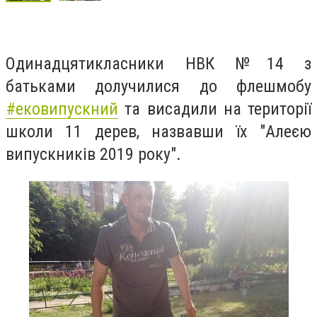
Одинадцятикласники НВК №14 з
батьками долучилися до флешмобу
#
ековипускний
та висадили на території
школи 11 дерев, назвавши їх "Алеєю
випускників 2019 року".