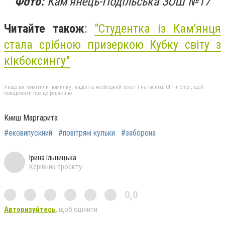
Фото:
Кам'янець-Подільська ЗОШ №17
Читайте також
:
"
Студентка із Кам'янця
стала срібною призеркою Кубку світу з
кікбоксингу"
Якщо ви помітили помилку, виділіть необхідний текст і натисніть Ctrl + Enter, щоб
повідомити про це редакцію
Книш Маргарита
#ековипускний
#повітряні кульки
#заборона
Ірина Ільницька
Керівник проєкту
0,0
Авторизуйтесь
, щоб оцінити