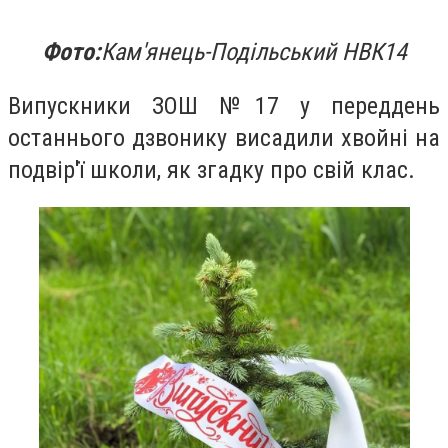
Фото:
Кам'янець-Подільський НВК14
Випускники ЗОШ №17 у переддень
останнього дзвонику висадили хвойні на
подвір'ї школи, як згадку про свій клас.