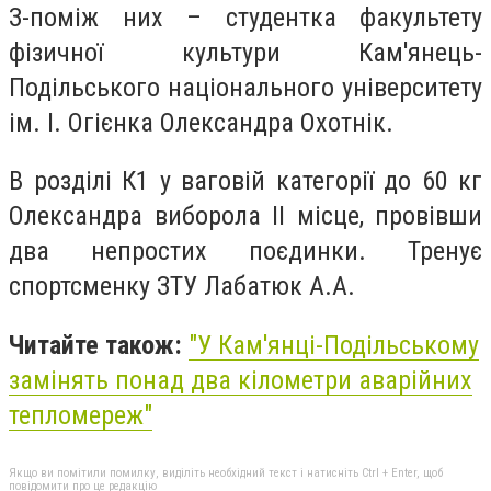
З-поміж них – студентка факультету
фізичної культури Кам'янець-
Подільського національного університету
ім. І. Огієнка Олександра Охотнік.
В розділі К1 у ваговій категорії до 60 кг
Олександра виборола ІІ місце, провівши
два непростих поєдинки. Тренує
спортсменку ЗТУ Лабатюк А.А.
Читайте також:
"У Кам'янці-Подільському
замінять понад два кілометри аварійних
тепломереж"
Якщо ви помітили помилку, виділіть необхідний текст і натисніть Ctrl + Enter, щоб
повідомити про це редакцію