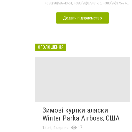
+380(98)587-43-61, +380(98)077-81-35, +380(97)375-77-72, +380(97)982-31-07
Додати підприємство
ОГОЛОШЕННЯ
Зимові куртки аляски
Winter Parka Airboss, США
17
15:56, 4 серпня