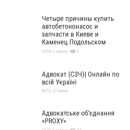
Четыре причины купить
автобетононасос и
запчасти в Киеве и
Каменец Подольском
5
10:34, 5 серпня
Адвокат (СЗЧ)| Онлайн по
всій Україні
09:52, 27 липня
Адвокатське об'єднання
«PROXY»