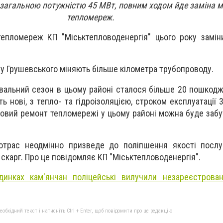
ії загальною потужністю 45 МВт, повним ходом йде заміна 
тепломереж.
епломереж КП "Міськтепловоденергія" цього року замін
у Грушевського міняють більше кілометра трубопроводу.
альний сезон в цьому районі сталося більше 20 пошкодж
 нові, з тепло- та гідроізоляцією, строком експлуатації 3
овий ремонт тепломережі у цьому районі можна буде забут
отрас неодмінно призведе до поліпшення якості послу
 скарг. Про це повідомляє КП "Міськтепловоденергія".
динках кам'янчан поліцейські вилучили незареєстрован
бхідний текст і натисніть Ctrl + Enter, щоб повідомити про це редакцію