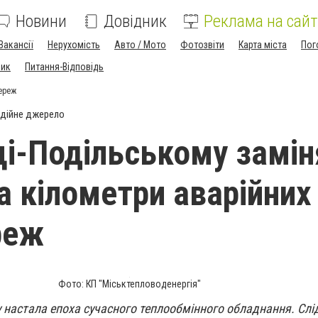
Новини
Довідник
Реклама на сайт
Вакансії
Нерухомість
Авто / Мото
Фотозвіти
Карта міста
Пог
ник
Питання-Відповідь
мереж
дійне джерело
ці-Подільському замін
а кілометри аварійних
реж
Фото: КП "Міськтепловоденергія"
 настала епоха сучасного теплообмінного обладнання. Слі