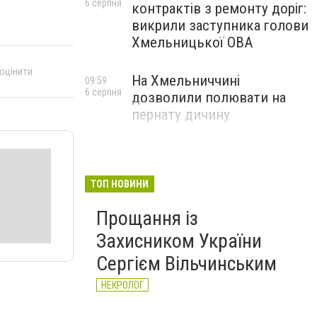
6 серпня
контрактів з ремонту доріг:
викрили заступника голови
Хмельницької ОВА
 оцінити
На Хмельниччині
09:59
6 серпня
дозволили полювати на
пернату дичину
ТОП НОВИНИ
Прощання із
Захисником України
Сергієм Вільчинським
НЕКРОЛОГ