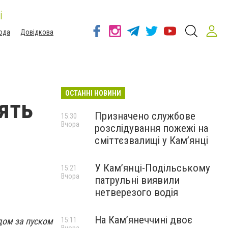
і
ода
Довідкова
ОСТАННІ НОВИНИ
ять
Призначено службове
15:30
Вчора
розслідування пожежі на
сміттєзвалищі у Кам’янці
У Кам’янці-Подільському
15:21
Вчора
патрульні виявили
нетверезого водія
На Камʼянеччині двоє
дом за пуском
15:11