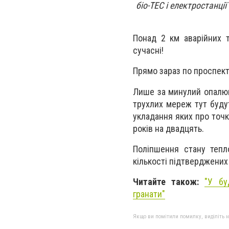
біо-ТЕС і електростанц
Понад 2 км аварійних т
сучасні!
Прямо зараз по проспект
Лише за минулий опалюв
трухлих мереж тут будуть
укладання яких про точк
років на двадцять.
Поліпшення стану тепл
кількості підтверджених
Читайте також:
"У бу
гранати"
Якщо ви помітили помилку, виділіть нео