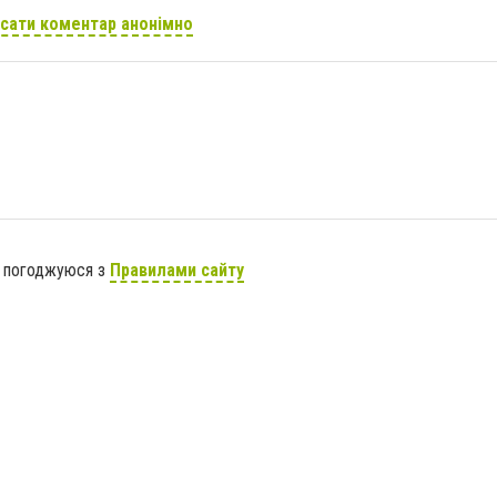
сати коментар анонімно
я погоджуюся з
Правилами сайту