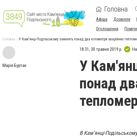
Головна
Афіша
Дозвілля
Оголошення
Поміч
Головна
У Кам'янці-Подільському замінять понад два кілометри аварійних тепло
18:31, 30 травня 2019 р.
На
У Кам'ян
Марія Буртак
понад дв
тепломе
В Кам’янці-Подільському