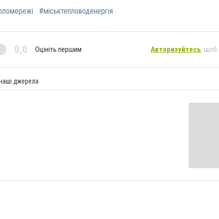
пломережі
#міськтепловоденергія
0,0
Оцініть першим
Авторизуйтесь
, щоб
 наші джерела