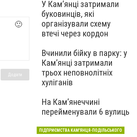
У Кам’янці затримали
буковинців, які
організували схему
🙂
втечі через кордон
Вчинили бійку в парку: у
Кам’янці затримали
трьох неповнолітніх
Додати
хуліганів
На Камʼянеччині
перейменували 6 вулиць
ПІДПРИЄМСТВА КАМ'ЯНЦЯ-ПОДІЛЬСЬКОГО