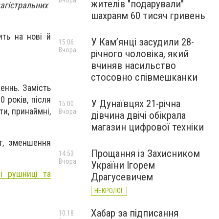
Вчора
жителів "подарували"
магістральних
шахраям 60 тисяч гривень
ить на нові й
У Камʼянці засудили 28-
15:06
Вчора
річного чоловіка, який
вчиняв насильство
стосовно співмешканки
еннь. Замість
0 років, після
У Дунаївцях 21-річна
15:00
и, принаймні,
Вчора
дівчина двічі обікрала
магазин цифрової техніки
г, зменшення
Прощання із Захисником
14:53
Вчора
України Ігорем
і рушниці та
Драгусевичем
НЕКРОЛОГ
Хабар за підписання
10:18