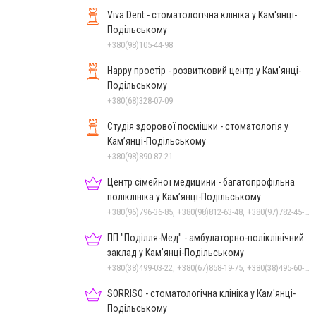
Viva Dent - стоматологічна клініка у Кам'янці-
Подільському
+380(98)105-44-98
Happy простір - розвитковий центр у Кам'янці-
Подільському
+380(68)328-07-09
Студія здорової посмішки - стоматологія у
Кам’янці-Подільському
+380(98)890-87-21
Центр сімейної медицини - багатопрофільна
поліклініка у Кам’янці-Подільському
+380(96)796-36-85, +380(98)812-63-48, +380(97)782-45-70
ПП "Поділля-Мед" - амбулаторно-поліклінічний
заклад у Кам’янці-Подільському
+380(38)499-03-22, +380(67)858-19-75, +380(38)495-60-27
SORRISO - стоматологічна клініка у Кам'янці-
Подільському