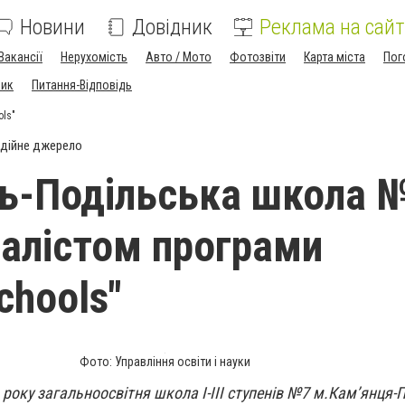
Новини
Довідник
Реклама на сайт
Вакансії
Нерухомість
Авто / Мото
Фотозвіти
Карта міста
Пог
ник
Питання-Відповідь
ols"
дійне джерело
ь-Подільська школа 
налістом програми
chools"
Фото: Управління освіти і науки
року загальноосвітня школа І-ІІІ ступенів №7 м.Кам’янця-