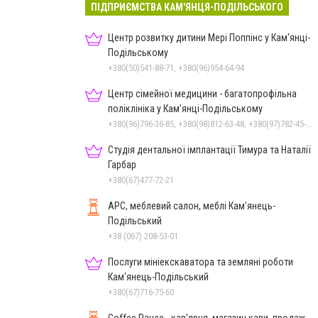
ПІДПРИЄМСТВА КАМ'ЯНЦЯ-ПОДІЛЬСЬКОГО
Центр розвитку дитини Мері Поппінс у Кам'янці-
Подільському
+380(50)541-88-71, +380(96)954-64-94
Центр сімейної медицини - багатопрофільна
поліклініка у Кам’янці-Подільському
+380(96)796-36-85, +380(98)812-63-48, +380(97)782-45-70
Студія дентальної імплантації Тимура та Наталії
Гарбар
+380(67)477-72-21
АРС, меблевий салон, меблі Кам'янець-
Подільський
+38 (067) 208-53-01
Послуги мініекскаватора та земляні роботи
Кам'янець-Подільський
+380(67)716-75-60