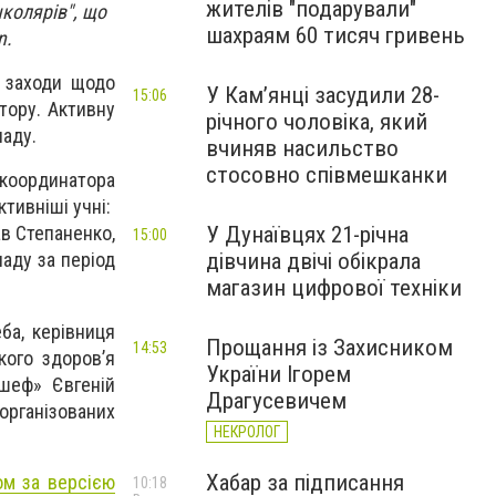
жителів "подарували"
школярів", що
шахраям 60 тисяч гривень
n.
, заходи щодо
У Камʼянці засудили 28-
15:06
тору. Активну
річного чоловіка, який
ладу.
вчиняв насильство
стосовно співмешканки
координатора
ктивніші учні:
У Дунаївцях 21-річна
ав Степаненко,
15:00
дівчина двічі обікрала
аду за період
магазин цифрової техніки
ба, керівниця
Прощання із Захисником
14:53
кого здоров’я
України Ігорем
-шеф» Євгеній
Драгусевичем
організованих
НЕКРОЛОГ
Хабар за підписання
ом за версією
10:18