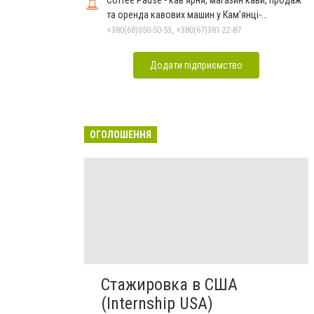
Coffee Pause - кав’ярня, магазин кави, продаж
та оренда кавових машин у Кам’янці-
Подільському
+380(68)050-50-53, +380(67)381-22-87
Додати підприємство
ОГОЛОШЕННЯ
Стажировка в США
(Internship USA)