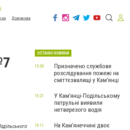
і
ода
Довідкова
ОСТАННІ НОВИНИ
№7
Призначено службове
15:30
розслідування пожежі на
сміттєзвалищі у Кам’янці
У Кам’янці-Подільському
15:21
патрульні виявили
нетверезого водія
На Камʼянеччині двоє
Подільського
15:11