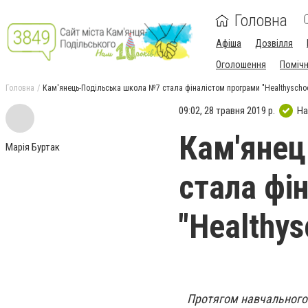
Головна
Афіша
Дозвілля
Оголошення
Поміч
Головна
Кам'янець-Подільська школа №7 стала фіналістом програми "Healthyscho
09:02, 28 травня 2019 р.
На
Кам'янец
Марія Буртак
стала фі
"Healthys
Протягом навчального 