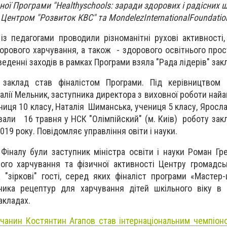
ої Програми "Healthyschools: заради здорових і радісних 
 Центром "Розвиток КВС" та MondelezInternationalFoundatio
 із педагогами проводили різноманітні рухові активності
орового харчування, а також - здорового освітнього прос
оведенні заходів в рамках Програми взяла "Рада лідерів" зак
заклад став фіналістом Програми. Під керівництвом 
лії Мельник, заступника директора з виховної роботи найа
ниця 10 класу, Наталія Шиманська, учениця 5 класу, Яросл
али 16 травня у НСК "Олімпійский" (м. Киів) роботу закл
2019 року. Повідомляє управління овіти і науки.
Фіналу були заступник міністра освіти і науки Роман Гре
вого харчування та фізичної активності Центру громадсь
 "зіркові" гості, серед яких фіналіст програми «Мастер
ника рецептур для харчування дітей шкільного віку в 
акладах.
нчанин Костянтин Агапов став інтернаціональним чемпіон