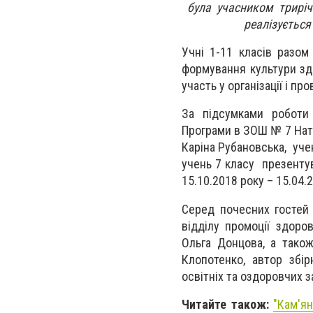
була учасником трирічн
реалізується
Учні 1-11 класів разом
формування культури зд
участь у організації і пр
За підсумками роботи 
Програми в ЗОШ № 7 Ната
Каріна Рубановська, уче
учень 7 класу презентув
15.10.2018 року – 15.04.
Серед почесних гостей 
відділу промоції здоро
Ольга Донцова, а також
Клопотенко, автор збір
освітніх та оздоровчих з
Читайте також:
"Кам'я