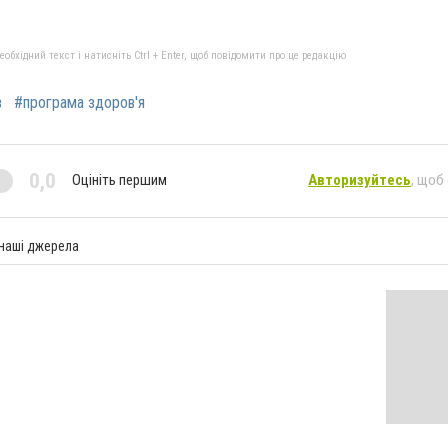
бхідний текст і натисніть Ctrl + Enter, щоб повідомити про це редакцію
в
#програма здоров'я
0,0
Оцініть першим
Авторизуйтесь
, щоб
 наші джерела