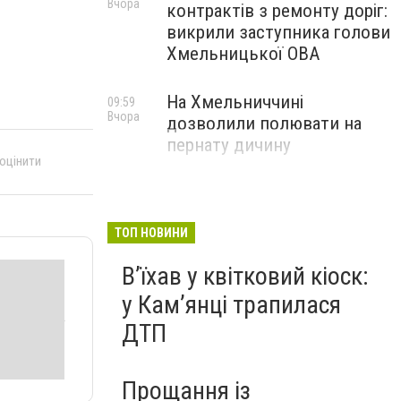
Вчора
контрактів з ремонту доріг:
викрили заступника голови
Хмельницької ОВА
На Хмельниччині
09:59
Вчора
дозволили полювати на
пернату дичину
 оцінити
ТОП НОВИНИ
Вʼїхав у квітковий кіоск:
у Камʼянці трапилася
ДТП
Прощання із