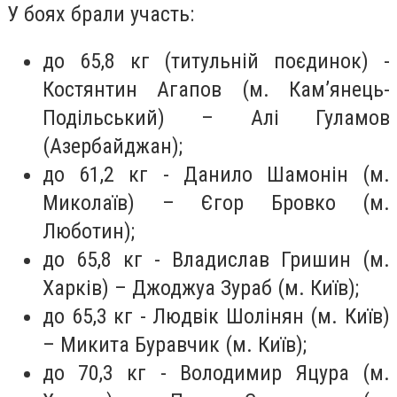
У боях брали участь:
до 65,8 кг (титульній поєдинок) -
Костянтин Агапов (м. Кам’янець-
Подільський) – Алі Гуламов
(Азербайджан);
до 61,2 кг - Данило Шамонін (м.
Миколаїв) – Єгор Бровко (м.
Люботин);
до 65,8 кг - Владислав Гришин (м.
Харків) – Джоджуа Зураб (м. Київ);
до 65,3 кг - Людвік Шолінян (м. Київ)
– Микита Буравчик (м. Київ);
до 70,3 кг - Володимир Яцура (м.