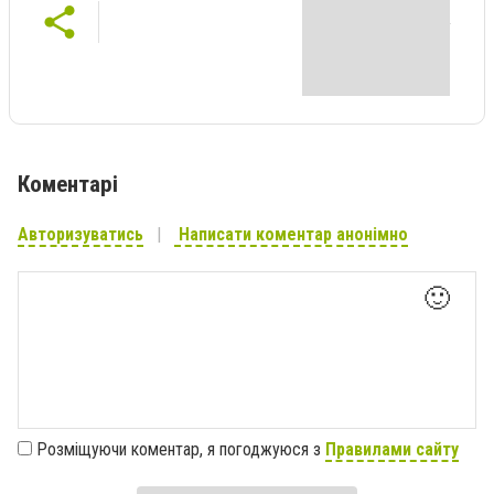
Коментарі
Авторизуватись
Написати коментар анонімно
🙂
Розміщуючи коментар, я погоджуюся з
Правилами сайту