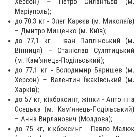
Херсон) – Петро Силантьєв (м.
Маріуполь);
до 70,3 кг - Олег Карєєв (м. Миколаїв)
– Дмитро Мищенко (м. Київ);
до 77,1 кг - Іван Паплінський (м.
Вінниця) – Станіслав Сулятицький
(м. Кам’янець-Подільський);
до 77,1 кг - Володимир Баришев (м.
Херсон) – Валентин Їжаківський (м.
Харків);
до 57 кг, кікбоксинг, жінки - Антоніна
Осецька (м. Кам’янець-Подільський)
– Анна Вирланович (Молдова);
до 75 кг, кікбоксинг - Павло Малюк