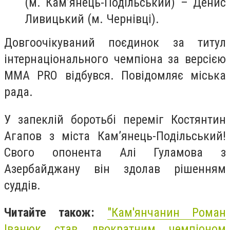
(м. Кам’янець-Подільський) – Денис
Ливицький (м. Чернівці).
Довгоочікуваний поєдинок за титул
інтернаціонального чемпіона за версією
MMA PRO відбувся. Повідомляє міська
рада.
У запеклій боротьбі переміг Костянтин
Агапов з міста Кам’янець-Подільський!
Свого опонента Алі Гуламова з
Азербайджану він здолав рішенням
суддів.
Читайте також:
"Кам'янчанин Роман
Іванюк став двократним чемпіоном