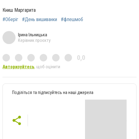
Книш Маргарита
#Оберіг
#День вишиванки
#флешмоб
Ірина Ільницька
Керівник проєкту
0,0
Авторизуйтесь
, щоб оцінити
Поділіться та підписуйтесь на наші джерела