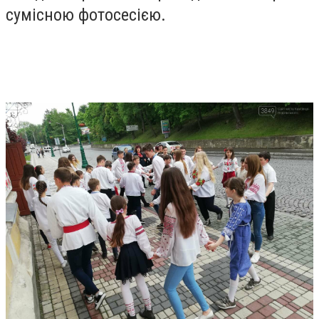
сумісною фотосесією.