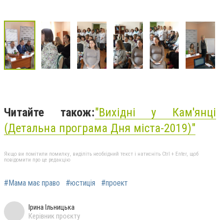
Читайте також:
"Вихідні у Кам'янці
(Детальна програма Дня міста-2019)"
Якщо ви помітили помилку, виділіть необхідний текст і натисніть Ctrl + Enter, щоб
повідомити про це редакцію
#Мама має право
#юстиція
#проект
Ірина Ільницька
Керівник проєкту