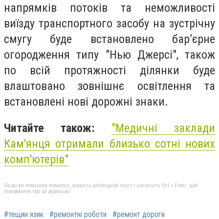
напрямків потоків та неможливості
виїзду транспортного засобу на зустрічну
смугу буде встановлено бар’єрне
огородження типу "Нью Джерсі", також
по всій протяжності ділянки буде
влаштовано зовнішнє освітлення та
встановлені нові дорожні знаки.
Читайте також:
"Медичні заклади
Кам'янця отримали близько сотні нових
комп'ютерів"
Якщо ви помітили помилку, виділіть необхідний текст і натисніть Ctrl + Enter, щоб
повідомити про це редакцію
#тещин язик
#ремонтні роботи
#ремонт дороги