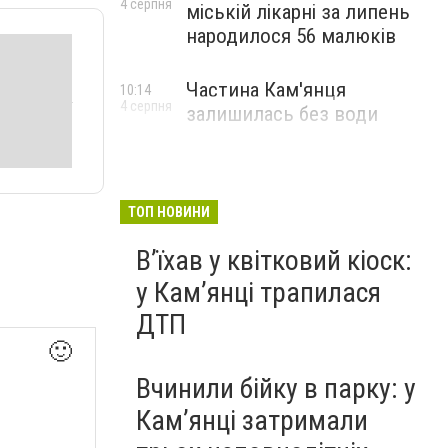
4 серпня
міській лікарні за липень
народилося 56 малюків
Частина Кам'янця
10:14
4 серпня
залишилась без води
ТОП НОВИНИ
Вʼїхав у квітковий кіоск:
у Камʼянці трапилася
ДТП
🙂
Вчинили бійку в парку: у
Кам’янці затримали