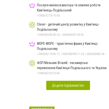
Послуги мініекскаватора та земляні роботи
Кам'янець-Подільський
+380(67)716-75-60
Clever - дитячий центр розвитку у Кам’янці-
Подільському
+380(96)383-83-20, +380(68)507-49-95
МОРЕ-МОРЕ - туристична фірма у Кам’янці-
Подільському
+380(68)118-82-77, +380(98)994-11-24, +380(68)882-38-28
ФОП Мельник Віталій - пасажирські
перевезення Кам’янця-Подільського та України
+380(96)255-35-84
Додати підприємство