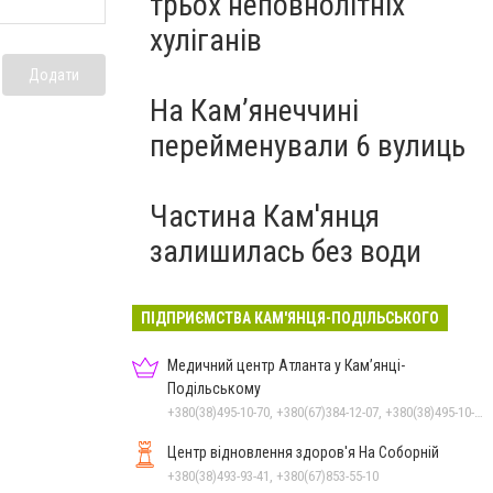
трьох неповнолітніх
хуліганів
Додати
На Камʼянеччині
перейменували 6 вулиць
Частина Кам'янця
залишилась без води
ПІДПРИЄМСТВА КАМ'ЯНЦЯ-ПОДІЛЬСЬКОГО
Медичний центр Атланта у Кам’янці-
Подільському
+380(38)495-10-70, +380(67)384-12-07, +380(38)495-10-80
Центр відновлення здоров'я На Соборній
+380(38)493-93-41, +380(67)853-55-10