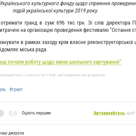
д Українського культурного фонду щодо сприяння проведен
подій української культури 2019 року.
 отримати гранд в сумі 696 тис грн. Зі слів директора 
итрачені на організацію проведення фестивалю "Остання с
анувати в рамках заходу крім власне реконструкторської 
ідомляє міська рада.
янці почали роботу щодо зміни шкільного харчування"
бхідний текст і натисніть Ctrl + Enter, щоб повідомити про це редакцію
аль
#грант
0,0
Оцініть першим
Авторизуйтесь
, щоб
 наші джерела