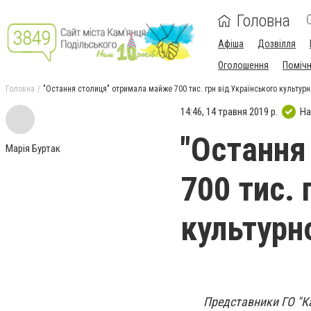
Головна
Афіша
Дозвілля
Оголошення
Поміч
Головна
"Остання столиця" отримала майже 700 тис. грн від Українського культур
14:46, 14 травня 2019 р.
На
"Остання
Марія Буртак
700 тис. 
культурн
Представники ГО "Ка