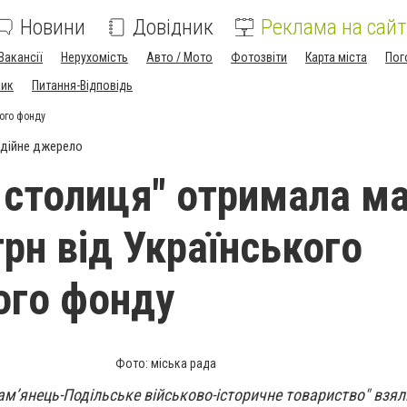
Новини
Довідник
Реклама на сайт
Вакансії
Нерухомість
Авто / Мото
Фотозвіти
Карта міста
Пог
ник
Питання-Відповідь
ного фонду
дійне джерело
 столиця" отримала м
грн від Українського
ого фонду
Фото: міська рада
м’янець-Подільське військово-історичне товариство" взяли