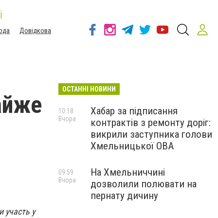
і
ода
Довідкова
ОСТАННІ НОВИНИ
айже
Хабар за підписання
10:18
Вчора
контрактів з ремонту доріг:
викрили заступника голови
Хмельницької ОВА
На Хмельниччині
09:59
Вчора
дозволили полювати на
пернату дичину
 участь у