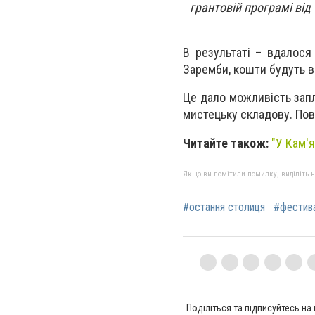
грантовій програмі ві
В результаті – вдалося
Заремби, кошти будуть в
Це дало можливість запл
мистецьку складову. Пов
Читайте також:
"У Кам'
Якщо ви помітили помилку, виділіть нео
#остання столиця
#фестив
Поділіться та підписуйтесь на