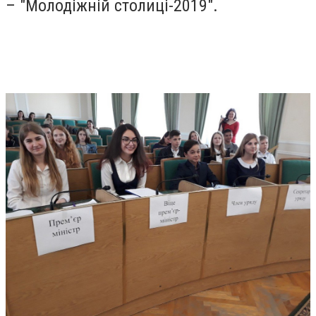
– "Молодіжній столиці-2019".