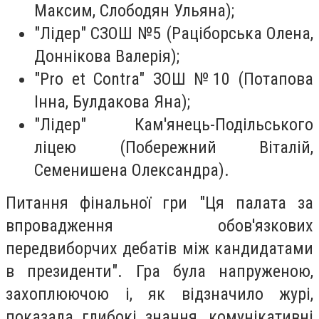
Максим, Слободян Ульяна);
"Лідер" СЗОШ №5 (Раціборська Олена,
Доннікова Валерія);
"Pro et Сontra" ЗОШ №10 (Потапова
Інна, Булдакова Яна);
"Лідер" Кам'янець-Подільського
ліцею (Побережний Віталій,
Семенишена Олександра).
Питання фінальної гри "Ця палата за
впровадження обов'язкових
передвиборчих дебатів між кандидатами
в президенти". Гра була напруженою,
захоплюючою і, як відзначило журі,
показала глибокі знання, комунікативні