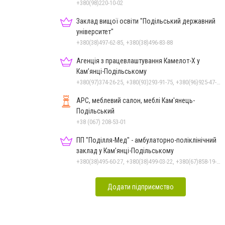
+380(98)220-10-02
Заклад вищої освіти "Подільський державний
університет"
+380(38)497-62-85, +380(38)496-83-88
Агенція з працевлаштування Камелот-Х у
Кам’янці-Подільському
+380(97)374-26-25, +380(93)293-91-75, +380(96)925-47-71, +380(73)327-54-83
АРС, меблевий салон, меблі Кам'янець-
Подільський
+38 (067) 208-53-01
ПП "Поділля-Мед" - амбулаторно-поліклінічний
заклад у Кам’янці-Подільському
+380(38)495-60-27, +380(38)499-03-22, +380(67)858-19-75
Додати підприємство