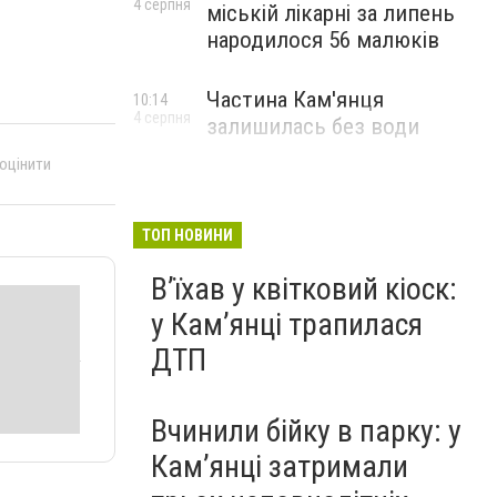
4 серпня
міській лікарні за липень
народилося 56 малюків
Частина Кам'янця
10:14
4 серпня
залишилась без води
 оцінити
ТОП НОВИНИ
Вʼїхав у квітковий кіоск:
у Камʼянці трапилася
ДТП
Вчинили бійку в парку: у
Кам’янці затримали