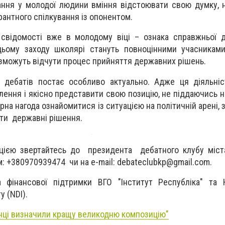
ння у молодої людини вміння відстоювати свою думку, н
рантного спілкування із опонентом.
 свідомості вже в молодому віці – ознака справжньої 
цьому заходу школярі стануть повноцінними учасниками
 зможуть відчути процес прийняття державних рішень.
а дебатів постає особливо актуально. Адже ця діяльні
ення і якісно представити свою позицію, не піддаючись н
арна нагода ознайомитися із ситуацією на політичній арені, 
ти державні рішення.
цією звертайтесь до президента дебатного клубу міст
: +380970939474 чи на e-mail:
debateclubkp@gmail.com
.
 фінансової підтримки ВГО "Інститут Республіка" та Н
у (NDI).
нці визначили кращу великодню композицію"