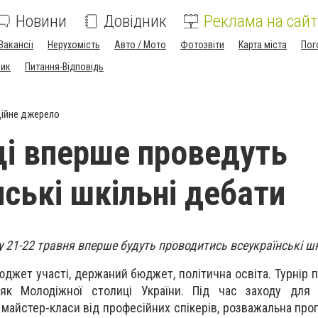
Новини
Довідник
Реклама на сайт
Вакансії
Нерухомість
Авто / Мото
Фотозвіти
Карта міста
Пог
ник
Питання-Відповідь
ійне джерело
ці вперше проведуть
нські шкільні дебати
 21-22 травня вперше будуть проводитись всеукраїнські шк
джет участі, держаний бюджет, політична освіта. Турнір 
як Молодіжної столиці України. Під час заходу для 
майстер-класи від професійних спікерів, розважальна прог