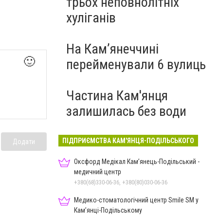
трьох неповнолітніх
хуліганів
На Камʼянеччині
🙂
перейменували 6 вулиць
Частина Кам'янця
залишилась без води
ПІДПРИЄМСТВА КАМ'ЯНЦЯ-ПОДІЛЬСЬКОГО
Додати
Оксфорд Медікал Кам’янець-Подільський -
медичний центр
+380(68)330-06-36, +380(80)030-06-36
Медико-стоматологічний центр Smile SM у
Кам’янці-Подільському