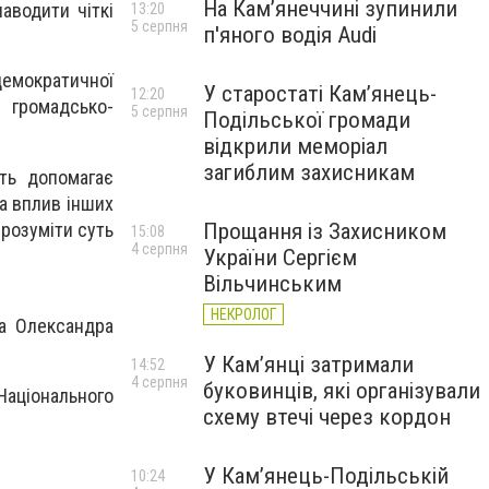
На Камʼянеччині зупинили
аводити чіткі
13:20
5 серпня
п'яного водія Audi
демократичної
У старостаті Кам’янець-
12:20
 громадсько-
5 серпня
Подільської громади
відкрили меморіал
загиблим захисникам
сть допомагає
а вплив інших
зрозуміти суть
Прощання із Захисником
15:08
4 серпня
України Сергієм
Вільчинським
НЕКРОЛОГ
а Олександра
У Кам’янці затримали
14:52
4 серпня
буковинців, які організували
аціонального
схему втечі через кордон
У Кам’янець-Подільській
10:24