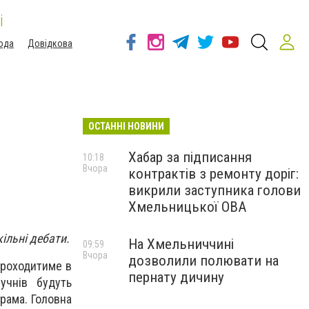
і
ода
Довідкова
ОСТАННІ НОВИНИ
Хабар за підписання
10:18
Вчора
контрактів з ремонту доріг:
викрили заступника голови
Хмельницької ОВА
ільні дебати.
На Хмельниччині
09:59
Вчора
дозволили полювати на
проходитиме в
пернату дичину
учнів будуть
рама. Головна