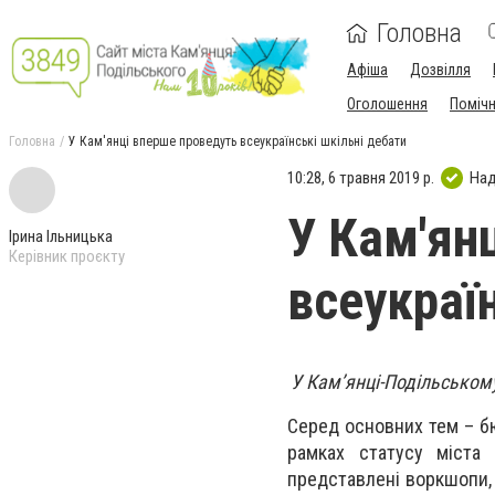
Головна
Афіша
Дозвілля
Оголошення
Поміч
Головна
У Кам'янці вперше проведуть всеукраїнські шкільні дебати
10:28, 6 травня 2019 р.
Над
У Кам'ян
Ірина Ільницька
Керівник проєкту
всеукраї
У Кам’янці-Подільському
Серед основних тем – бю
рамках статусу міста 
представлені воркшопи, 