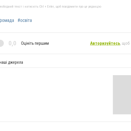
бхідний текст і натисніть Ctrl + Enter, щоб повідомити про це редакцію
Громада
#освіта
0,0
Оцініть першим
Авторизуйтесь
, щоб
 наші джерела