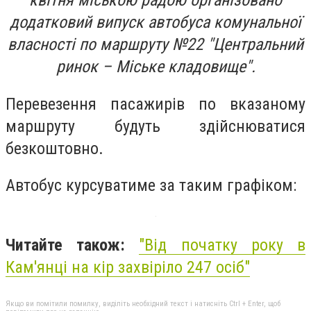
квітня міською радою організовано
додатковий випуск автобуса комунальної
власності по маршруту №22 "Центральний
ринок – Міське кладовище".
Перевезення пасажирів по вказаному
маршруту будуть здійснюватися
безкоштовно.
Автобус курсуватиме за таким графіком:
Читайте також:
"Від початку року в
Кам'янці на кір захвіріло 247 осіб"
Якщо ви помітили помилку, виділіть необхідний текст і натисніть Ctrl + Enter, щоб