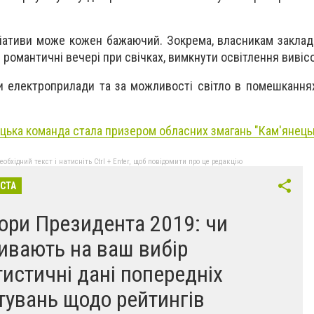
іціативи може кожен бажаючий. Зокрема, власникам заклад
 романтичні вечері при свічках, вимкнути освітлення вивісо
 електроприлади та за можливості світло в помешкання
цька команда стала призером обласних змагань "Кам'янецьк
бхідний текст і натисніть Ctrl + Enter, щоб повідомити про це редакцію
ІСТА
ори Президента 2019: чи
ивають на ваш вибір
тистичні дані попередніх
тувань щодо рейтингів