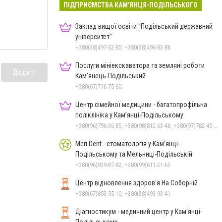
ПІДПРИЄМСТВА КАМ'ЯНЦЯ-ПОДІЛЬСЬКОГО
Заклад вищої освіти "Подільський державний
університет"
+380(38)497-62-85, +380(38)496-83-88
Послуги мініекскаватора та земляні роботи
Додати
Кам'янець-Подільський
+380(67)716-75-60
Центр сімейної медицини - багатопрофільна
поліклініка у Кам’янці-Подільському
+380(96)796-36-85, +380(98)812-63-48, +380(97)782-45-70
Meri Dent - стоматологія у Кам’янці-
Подільському та Мельниці-Подільській
+380(96)839-87-82, +380(99)611-21-65
Центр відновлення здоров'я На Соборній
+380(67)853-55-10, +380(38)493-93-41
Діагностикум - медичний центр у Кам'янці-