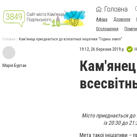
Головна
Афіша
Дозвілля
Оголошення
Поміч
Головна
Кам'янець приєднається до всесвітньої ініціативи "Година землі"
19:12, 26 березня 2019 р.
Н
Кам'янец
Марія Буртак
всесвітнь
Місто приєднається до в
із 20:30 до 21
Мета такої ініціативи –