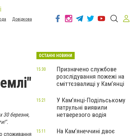
і
ода
Довідкова
ОСТАННІ НОВИНИ
Призначено службове
15:30
розслідування пожежі на
землі"
сміттєзвалищі у Кам’янці
У Кам’янці-Подільському
15:21
патрульні виявили
нетверезого водія
х 30 березня,
и!".
На Камʼянеччині двоє
15:11
ого споживання