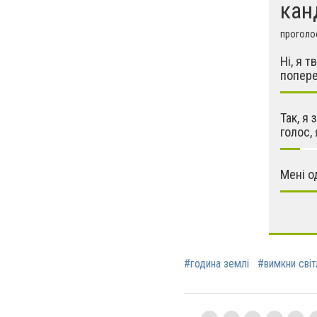
кан
проголос
Ні, я 
попере
Так, я 
голос,
Мені о
#година землі
#вимкни світ