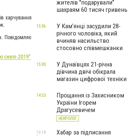
жителів "подарували"
шахраям 60 тисяч гривень
ів харчування
к.
У Камʼянці засудили 28-
15:06
річного чоловіка, який
х. Повідомляє
вчиняв насильство
стосовно співмешканки
і скелі-2019"
У Дунаївцях 21-річна
15:00
дівчина двічі обікрала
магазин цифрової техніки
Прощання із Захисником
14:53
України Ігорем
Драгусевичем
НЕКРОЛОГ
Хабар за підписання
10:18