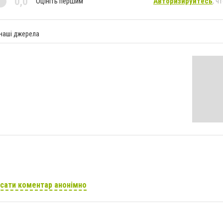
0,0
Оцініть першим
Авторизируйтесь
, ч
 наші джерела
сати коментар анонімно