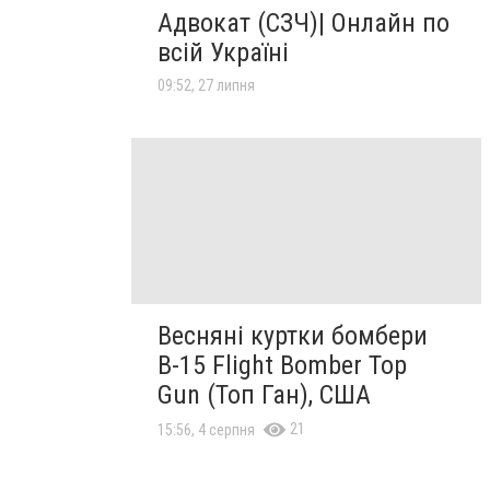
Адвокат (СЗЧ)| Онлайн по
всій Україні
09:52, 27 липня
Весняні куртки бомбери
B-15 Flight Bomber Top
Gun (Топ Ган), США
21
15:56, 4 серпня