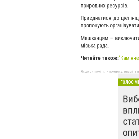
природних ресурсів.
Приєднатися до цієї ін
пропонують організувати
Мешканцям – виключити
міська рада.
Читайте також:
"Кам'яне
Якщо ви помітили помилку, виділіть нео
ГОЛОС М
Виб
впл
ста
опи