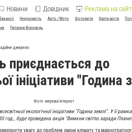
Новини
Довідник
Реклама на сайт
Вакансії
Нерухомість
Авто / Мото
Фотозвіти
Карта міста
Пог
ник
Питання-Відповідь
адійне джерело
ь приєднається до
ої ініціативи "Година 
Фото: мережа Інтернет
сесвітньої екологічної ініціативи "Година землі". У її рамка
:30 год., буде проведена акція "Вимкни світло заради Планет
 привернути увагу до проблем зміни клімату та марнотратн