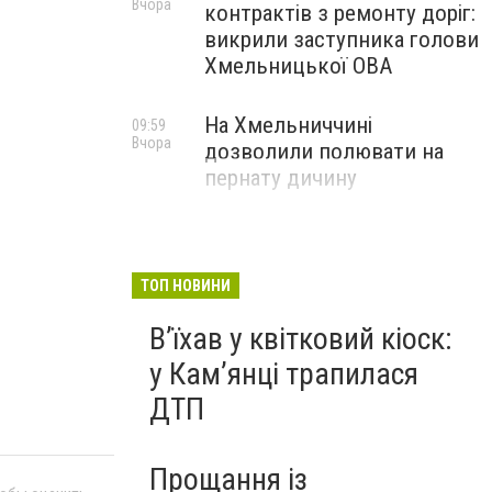
Вчора
контрактів з ремонту доріг:
викрили заступника голови
Хмельницької ОВА
На Хмельниччині
09:59
Вчора
дозволили полювати на
пернату дичину
ТОП НОВИНИ
Вʼїхав у квітковий кіоск:
у Камʼянці трапилася
ДТП
Прощання із