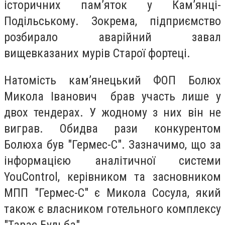
історичних пам’яток у Кам’янці-
Подільському. Зокрема, підприємство
розбирало аварійний завал
вищевказаних мурів Старої фортеці.
Натомість кам’янецький ФОП Болюх
Микола Іванович брав участь лише у
двох тендерах. У жодному з них він не
виграв. Обидва рази конкурентом
Болюха був "Гермес-С". Зазначимо, що за
інформацією аналітичної системи
YouControl, керівником та засновником
МПП "Гермес-С" є Микола Сосула, який
також є власником готельного комплексу
"Тарас Бульба".