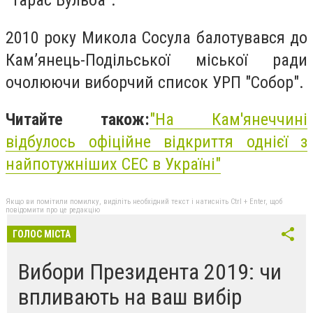
2010 року Микола Сосула балотувався до
Кам’янець-Подільської міської ради
очолюючи виборчий список УРП "Собор".
Читайте також:
"На Кам'янеччині
відбулось офіційне відкриття однієї з
найпотужніших СЕС в Україні"
Якщо ви помітили помилку, виділіть необхідний текст і натисніть Ctrl + Enter, щоб
повідомити про це редакцію
ГОЛОС МІСТА
Вибори Президента 2019: чи
впливають на ваш вибір