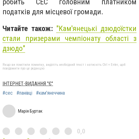
робить СЕС головним платником
податків для місцевої громади.
Читайте також:
"Кам'янецькі дзюдоїстки
стали призерами чемпіонату області з
дзюдо"
Якщо ви помітили помилку, виділіть необхідний текст і натисніть Ctrl + Enter, щоб
повідомити про це редакцію
ІНТЕРНЕТ-ВИДАННЯ "Є"
#сес
#панівці
#кам'янеччина
Марія Буртак
0,0