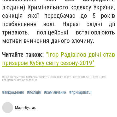
людини) Кримінального кодексу України,
санкція якої передбачає до 5 років
позбавлення волі. Наразі слідчі дії
тривають, поліцейські встановлюють
мотиви вчинення даного злочину.
Читайте також:
"Ігор Радівілов двічі став
призером Кубку світу сезону-2019"
Якщо ви помітили помилку, виділіть необхідний текст і натисніть Ctrl + Enter, щоб
повідомити про це редакцію
#викрадення
#поліція
#кам'янчанин
#прикарпатці
Марія Буртак