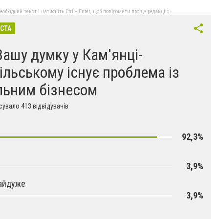
бхідний текст і натисніть Ctrl + Enter, щоб повідомити про це редакцію
ІСТА
Вашу думку у Кам'янці-
ільському існує проблема із
льним бізнесом
увало 413 відвідувачів
92,3%
3,9%
айдуже
3,9%