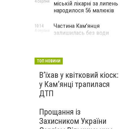
4 серпня
міській лікарні за липень
народилося 56 малюків
Частина Кам'янця
10:14
4 серпня
залишилась без води
ТОП НОВИНИ
Вʼїхав у квітковий кіоск:
у Камʼянці трапилася
ДТП
Прощання із
Захисником України