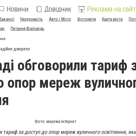
Новини
Довідник
Реклама на сайт
Вакансії
Нерухомість
Авто / Мото
Фотозвіти
Карта міста
Пог
ник
Питання-Відповідь
ення
адійне джерело
аді обговорили тариф 
о опор мереж вулично
ня
Фото: мережа Інтернет
и тариф за доступ до опор мереж вуличного освітлення, я