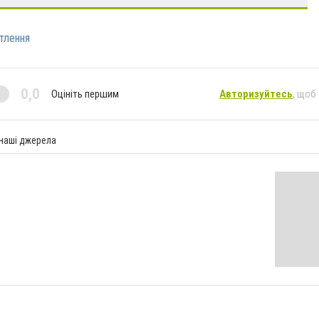
тлення
0,0
Оцініть першим
Авторизуйтесь
, щоб
 наші джерела