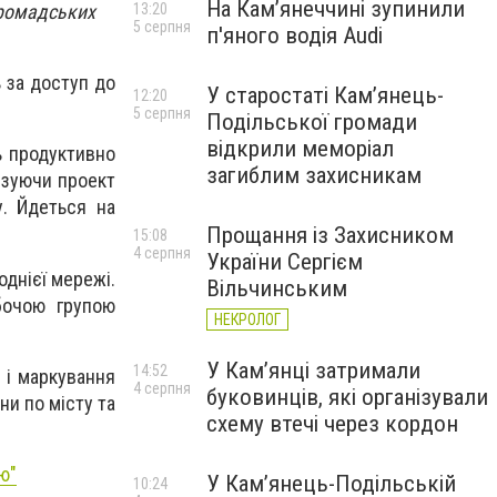
На Камʼянеччині зупинили
громадських
13:20
5 серпня
п'яного водія Audi
ь за доступ до
У старостаті Кам’янець-
12:20
5 серпня
Подільської громади
відкрили меморіал
ь продуктивно
загиблим захисникам
ізуючи проект
у. Йдеться на
Прощання із Захисником
15:08
4 серпня
України Сергієм
однієї мережі.
Вільчинським
бочою групою
НЕКРОЛОГ
У Кам’янці затримали
14:52
 і маркування
4 серпня
буковинців, які організували
и по місту та
схему втечі через кордон
ю"
У Кам’янець-Подільській
10:24