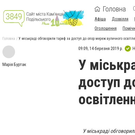
Головна
Афіша
Дозвілля
Оголошення
Поміч
Головна
У міськраді обговорили тариф за доступ до опор мереж вуличного освітл
09:09, 14 березня 2019 р.
Н
У міськр
Марія Буртак
доступ д
освітлен
У міськраді обговорил