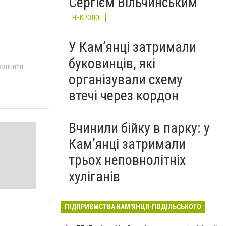
Сергієм Вільчинським
НЕКРОЛОГ
У Кам’янці затримали
буковинців, які
 оцінити
організували схему
втечі через кордон
Вчинили бійку в парку: у
Кам’янці затримали
трьох неповнолітніх
хуліганів
ПІДПРИЄМСТВА КАМ'ЯНЦЯ-ПОДІЛЬСЬКОГО