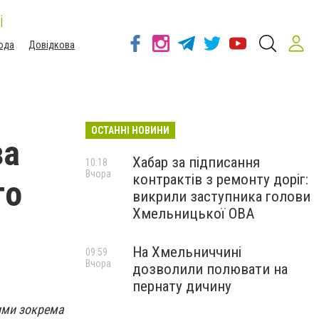
і
ода
Довідкова
ОСТАННІ НОВИНИ
за
Хабар за підписання
10:18
Вчора
контрактів з ремонту доріг:
го
викрили заступника голови
Хмельницької ОВА
На Хмельниччині
09:59
Вчора
дозволили полювати на
пернату дичину
кими зокрема