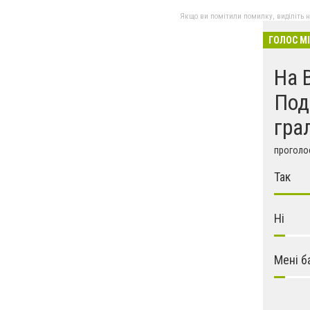
Якщо ви помітили помилку, виділіть нео
ГОЛОС М
На 
Под
гра
проголос
Так
Ні
Мені б