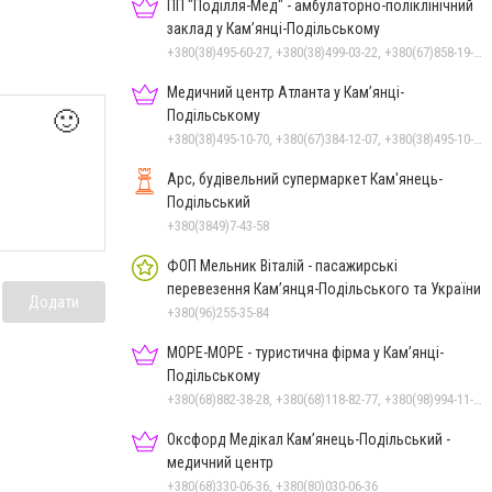
ПП "Поділля-Мед" - амбулаторно-поліклінічний
заклад у Кам’янці-Подільському
+380(38)495-60-27, +380(38)499-03-22, +380(67)858-19-75
Медичний центр Атланта у Кам’янці-
Подільському
🙂
+380(38)495-10-70, +380(67)384-12-07, +380(38)495-10-80
Арс, будівельний супермаркет Кам'янець-
Подільський
+380(3849)7-43-58
ФОП Мельник Віталій - пасажирські
перевезення Кам’янця-Подільського та України
Додати
+380(96)255-35-84
МОРЕ-МОРЕ - туристична фірма у Кам’янці-
Подільському
+380(68)882-38-28, +380(68)118-82-77, +380(98)994-11-24
Оксфорд Медікал Кам’янець-Подільський -
медичний центр
+380(68)330-06-36, +380(80)030-06-36