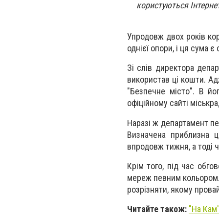
користуються Інтерне
Упродовж двох років кор
однієї опори, і ця сума 
Зі слів директора депа
використав ці кошти. А
"Безпечне місто". В йо
офіційному сайті міськра
Наразі ж департамент пе
Визначена приблизна ц
впродовж тижня, а тоді 
Крім того, під час обго
мереж певним кольором. 
розрізняти, якому прова
Читайте також:
"На Кам