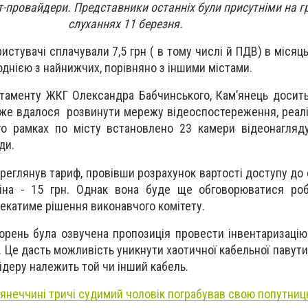
т-провайдери. Представники останніх були присутніми на 
слуханнях 11 березня.
истувачі сплачували 7,5 грн ( в тому числі й ПДВ) в місяц
є однією з найнижчих, порівняно з іншими містами.
ртаменту ЖКГ Олександра Бабчинського, Кам’янець досит
дже вдалося розвинути мережу відеоспостереження, реал
го рамках по місту встановлено 23 камери відеонагляд
ди.
реглянув тариф, провівши розрахунок вартості доступу до 
іна - 15 грн. Однак вона буде ще обговорюватися ро
чекатиме рішення виконавчого комітету.
ворень була озвучена пропозиція провести інвентаризацію
Це дасть можливість уникнути хаотичної кабельної павутин
йдеру належить той чи інший кабель.
'янеччині тричі судимий чоловік пограбував свою попутниц