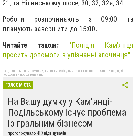
21, та Нігинському шосе, 30; 32; 32а; 34.
Роботи розпочинають з 09:00 та
планують завершити до 15:00.
Читайте також:
"Поліція Кам'янця
просить допомоги в упізнанні злочинця"
Якщо ви помітили помилку, виділіть необхідний текст і натисніть Ctrl + Enter, щоб
повідомити про це редакцію
ГОЛОС МІСТА
На Вашу думку у Кам'янці-
Подільському існує проблема
із гральним бізнесом
проголосувало 413 відвідувачів