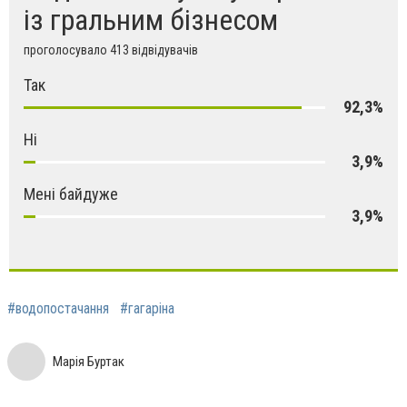
із гральним бізнесом
проголосувало 413 відвідувачів
Так
92,3%
Ні
3,9%
Мені байдуже
3,9%
#водопостачання
#гагаріна
Марія Буртак