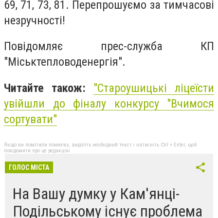
69, 71, 73, 81. Перепрошуємо за тимчасові
незручності!
Повідомляє прес-служба КП
"Міськтепловоденергія".
Читайте також:
"Староушицькі ліцеїсти
увійшли до фіналу конкурсу "Вчимося
сортувати"
Якщо ви помітили помилку, виділіть необхідний текст і натисніть Ctrl + Enter, щоб
повідомити про це редакцію
ГОЛОС МІСТА
На Вашу думку у Кам'янці-
Подільському існує проблема