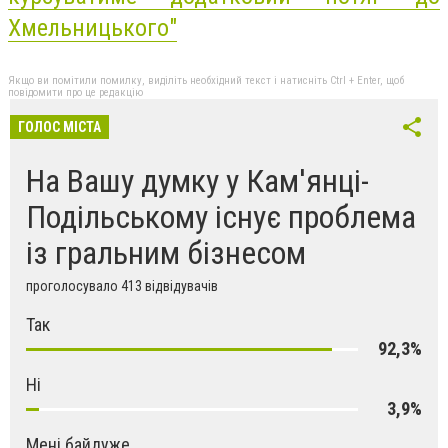
Хмельницького"
Якщо ви помітили помилку, виділіть необхідний текст і натисніть Ctrl + Enter, щоб
повідомити про це редакцію
ГОЛОС МІСТА
На Вашу думку у Кам'янці-
Подільському існує проблема
із гральним бізнесом
проголосувало 413 відвідувачів
Так
92,3%
Ні
3,9%
Мені байдуже