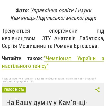
Фото:
Управління освіти і науки
Кам'янець-Подільської міської ради
Тренуються спортсмени під
керівництвом ЗТУ Анатолія Лабатюка,
Сергія Мещишина та Романа Ергешова.
Читайте також:
"Чемпіонат України з
настільного тенісу"
Якщо ви помітили помилку, виділіть необхідний текст і натисніть Ctrl + Enter, щоб
повідомити про це редакцію
ГОЛОС МІСТА
На Вашу думку у Кам'янці-