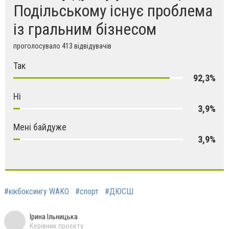
Подільському існує проблема
із гральним бізнесом
проголосувало 413 відвідувачів
Так
92,3%
Ні
3,9%
Мені байдуже
3,9%
#кікбоксингу WAKO
#спорт
#ДЮСШ
Ірина Ільницька
Керівник проєкту