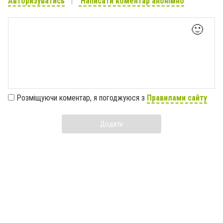
Авторизуватись
Написати коментар анонімно
🙂
Розміщуючи коментар, я погоджуюся з
Правилами сайту
Додати