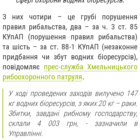
сфері охорони водних біоресурсів.
З них чотири – це грубі порушення
правил рибальства, два – за ч. 3 ст. 85
КУпАП (порушення правил рибальства)
та шість – за ст. 88-1 КУпАП (незаконне
придбання чи збут водних біоресурсів),
повідомляє
прес-служба Хмельницького
рибоохоронного патруля
.
У ході проведених заходів вилучено 147
кг водних біоресурсів, з яких 20 кг – раки.
Збитки, завдані рибному господарству,
склали 4 003 грн, - зазначили в
Управлінні.