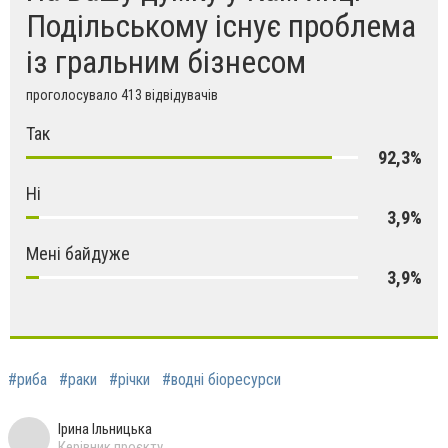
Подільському існує проблема
із гральним бізнесом
проголосувало 413 відвідувачів
Так
92,3%
Ні
3,9%
Мені байдуже
3,9%
#риба
#раки
#річки
#водні біоресурси
Ірина Ільницька
Керівник проєкту