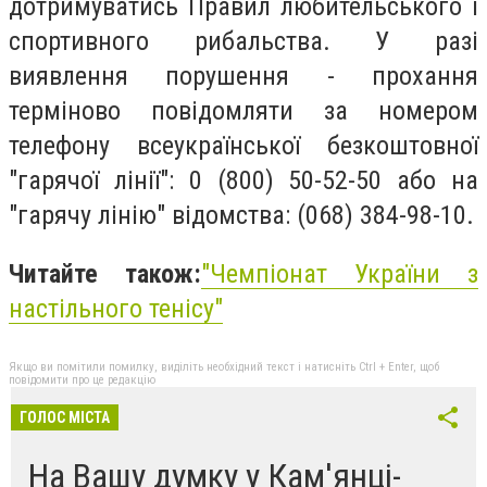
дотримуватись Правил любительського і
спортивного рибальства. У разі
виявлення порушення - прохання
терміново повідомляти за номером
телефону всеукраїнської безкоштовної
"гарячої лінії": 0 (800) 50-52-50 або на
"гарячу лінію" відомства: (068) 384-98-10.
Читайте також:
"Чемпіонат України з
настільного тенісу"
Якщо ви помітили помилку, виділіть необхідний текст і натисніть Ctrl + Enter, щоб
повідомити про це редакцію
ГОЛОС МІСТА
На Вашу думку у Кам'янці-