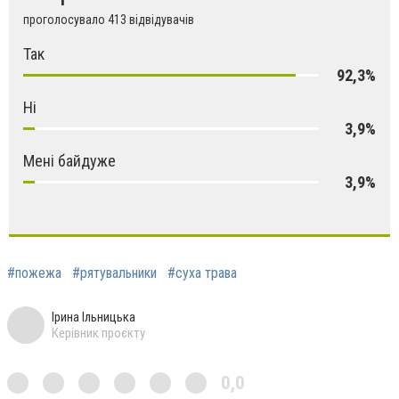
проголосувало 413 відвідувачів
Так
92,3%
Ні
3,9%
Мені байдуже
3,9%
#пожежа
#рятувальники
#суха трава
Ірина Ільницька
Керівник проєкту
0,0