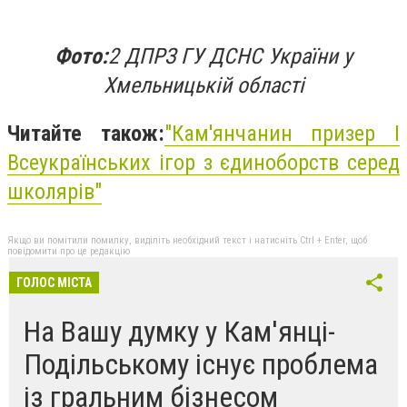
Фото:
2 ДПРЗ ГУ ДСНС України
у
Хмельницькій області
Читайте також:
"Кам'янчанин призер І
Всеукраїнських ігор з єдиноборств серед
школярів"
Якщо ви помітили помилку, виділіть необхідний текст і натисніть Ctrl + Enter, щоб
повідомити про це редакцію
ГОЛОС МІСТА
На Вашу думку у Кам'янці-
Подільському існує проблема
із гральним бізнесом