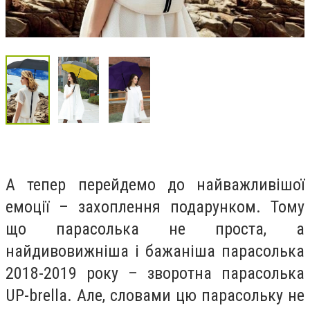
А тепер перейдемо до найважливішої
емоції – захоплення подарунком. Тому
що парасолька не проста, а
найдивовижніша і бажаніша парасолька
2018-2019 року – зворотна парасолька
UP-brella. Але, словами цю парасольку не