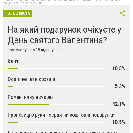
повідомити про це редакцію
ГОЛОС МІСТА
На який подарунок очікуєте у
День святого Валентина?
проголосувало 19 відвідувачів
Квіти
10,5%
Освідчення в коханні
5,3%
Романтичну вечерю
42,1%
Пропозицію руки і серця чи коштовні подарунки
10,5%
Я не очікую на подарунок, бо не святкую це свято