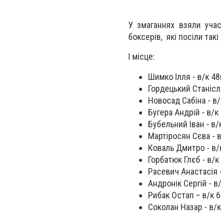
У змаганнях взяли учас
боксерів, які посіли такі
I місце:
Шимко Ілля - в/к 48
Гордецький Станісла
Новосад Сабіна - в/к
Бугера Андрій - в/к 
Бубельний Іван - в/к
Мартіросян Сєва - в
Коваль Дмитро - в/к
Горбатюк Глєб - в/к 
Расевич Анастасія -
Андронік Сергій - в/
Рибак Остап – в/к 6
Соколан Назар - в/к