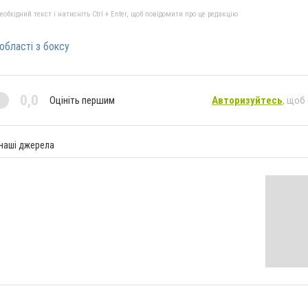
бхідний текст і натисніть Ctrl + Enter, щоб повідомити про це редакцію
області з боксу
0,0
Оцініть першим
Авторизуйтесь
, щоб
 наші джерела