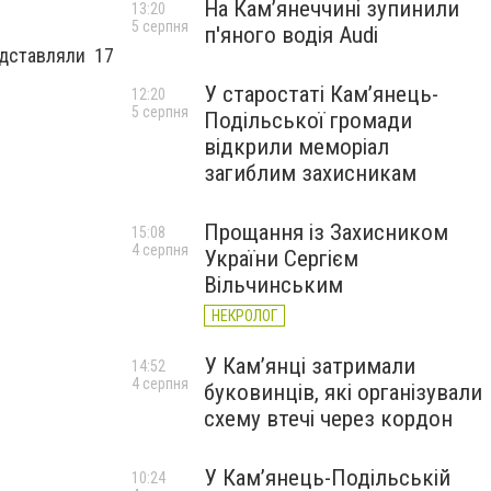
На Камʼянеччині зупинили
13:20
5 серпня
п'яного водія Audi
едставляли 17
У старостаті Кам’янець-
12:20
5 серпня
Подільської громади
відкрили меморіал
загиблим захисникам
Прощання із Захисником
15:08
4 серпня
України Сергієм
Вільчинським
НЕКРОЛОГ
У Кам’янці затримали
14:52
4 серпня
буковинців, які організували
схему втечі через кордон
У Кам’янець-Подільській
10:24