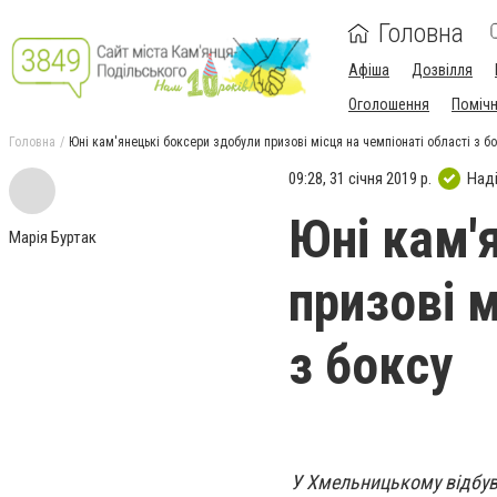
Головна
Афіша
Дозвілля
Оголошення
Поміч
Головна
Юні кам'янецькі боксери здобули призові місця на чемпіонаті області з б
09:28, 31 січня 2019 р.
Над
Юні кам'
Марія Буртак
призові м
з боксу
У Хмельницькому відбувс