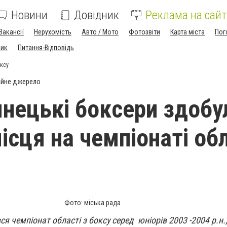
Новини
Довідник
Реклама на сайт
Вакансії
Нерухомість
Авто / Мото
Фотозвіти
Карта міста
Пог
ник
Питання-Відповідь
оксу
ійне джерело
янецькі боксери здобу
ісця на чемпіонаті об
Фото: міська рада
я чемпіонат області з боксу серед юніорів 2003 -2004 р.н.