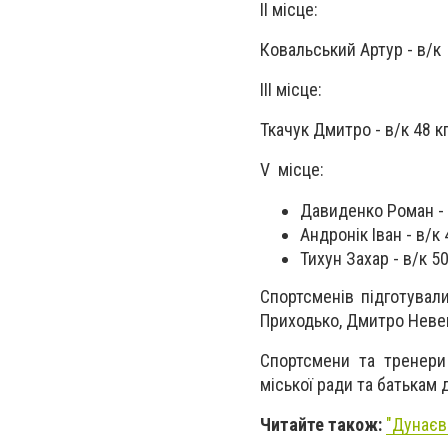
II місце:
Ковальський Артур - в/к 
III місце:
Ткачук Дмитро - в/к 48 кг
V місце:
Давиденко Роман - в
Андронік Іван - в/к 
Тихун Захар - в/к 50
Спортсменів підготувал
Приходько, Дмитро Невен
Спортсмени та тренери
міської ради та батькам д
Читайте також:
"Дунаєв