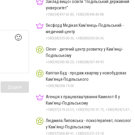
Заклад вищої освіти "Подільський державний
університет"
+380(38)497-62-85, +380(38)496-83-88
Оксфорд Медікал Кам’янець-Подільський -
медичний центр
🙂
+380(68)330-06-36, +380(80)030-06-36
Clever - дитячий центр розвитку у Кам’янці-
Подільському
+380(96)383-83-20, +380(68)507-49-95
Капітал-Буд - продаж квартир у новобудовах
Кам’янця-Подільського
+380(98)008-19-00
Додати
Агенція з працевлаштування Камелот-Х у
Кам’янці-Подільському
+380(97)374-26-25, +380(93)293-91-75, +380(96)925-47-71, +380(73)327-54-83
Людмила Липовська - психотерапевт, психолог
у Кам'янці-Подільському
+380(97)066-83-61, +380(63)351-25-18