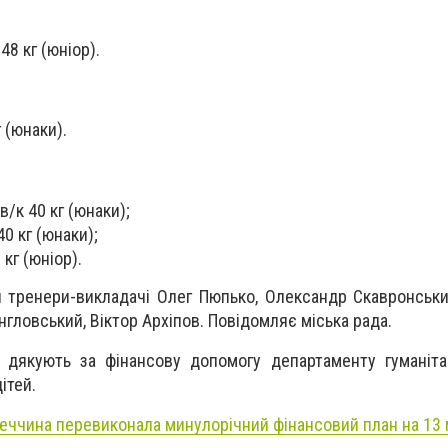
48 кг (юніор).
 (юнаки).
/к 40 кг (юнаки);
40 кг (юнаки);
 кг (юніор).
и тренери-викладачі Олег Пюпько, Олександр Скавронськ
гловський, Віктор Архіпов. Повідомляє міська рада.
 дякують за фінансову допомогу департаменту гуманіта
ітей.
еччина перевиконала минулорічний фінансовий план на 13 