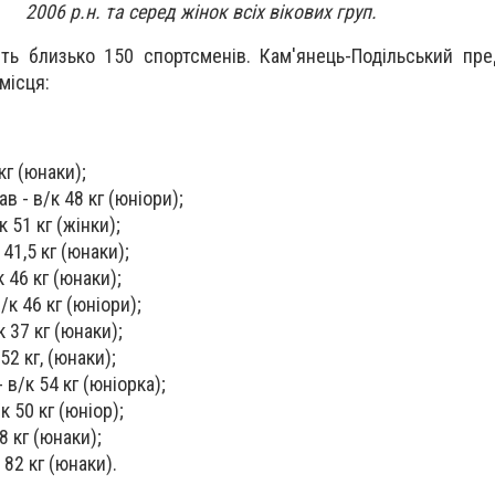
2006 р.н. та серед жінок всіх вікових груп.
ть близько 150 спортсменів. Кам'янець-Подільський пр
 місця:
кг (юнаки);
в - в/к 48 кг (юніори);
 51 кг (жінки);
41,5 кг (юнаки);
 46 кг (юнаки);
/к 46 кг (юніори);
 37 кг (юнаки);
52 кг, (юнаки);
 в/к 54 кг (юніорка);
к 50 кг (юніор);
8 кг (юнаки);
 82 кг (юнаки).