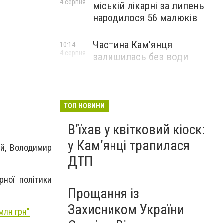
4 серпня
міській лікарні за липень
народилося 56 малюків
Частина Кам'янця
10:14
4 серпня
залишилась без води
ТОП НОВИНИ
Вʼїхав у квітковий кіоск:
у Камʼянці трапилася
ий, Володимир
ДТП
рної політики
Прощання із
Захисником України
млн грн"