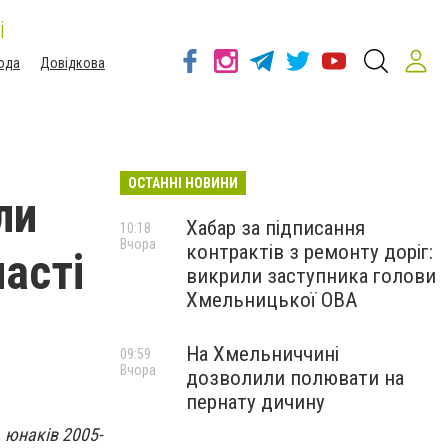
і
ода
Довідкова
ОСТАННІ НОВИНИ
ли
Хабар за підписання
10:18
Вчора
контрактів з ремонту доріг:
ласті
викрили заступника голови
Хмельницької ОВА
На Хмельниччині
09:59
Вчора
дозволили полювати на
пернату дичину
, юнаків 2005-