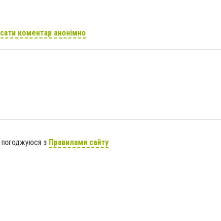
сати коментар анонімно
я погоджуюся з
Правилами сайту