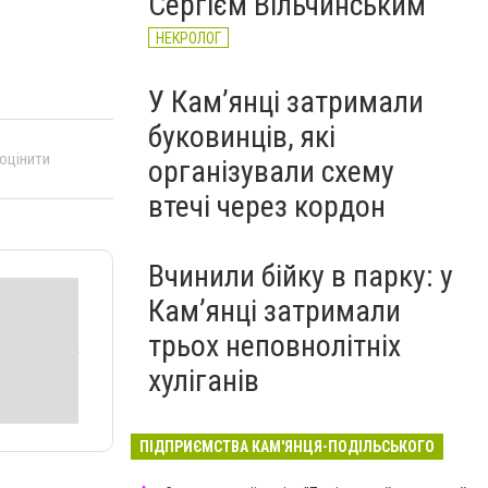
Сергієм Вільчинським
НЕКРОЛОГ
У Кам’янці затримали
буковинців, які
 оцінити
організували схему
втечі через кордон
Вчинили бійку в парку: у
Кам’янці затримали
трьох неповнолітніх
хуліганів
ПІДПРИЄМСТВА КАМ'ЯНЦЯ-ПОДІЛЬСЬКОГО