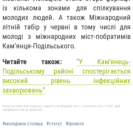
із кількома зонами для спілкування
молодих людей. А також Міжнародний
літній табір у червні в тому числі для
молоді з міжнародних міст-побратимів
Кам’янця-Подільського.
Читайте також:
"У Кам'янець-
Подільському районі спостерігається
високий рівень інфекційних
захворювань"
Якщо ви помітили помилку, виділіть необхідний текст і натисніть Ctrl + Enter, щоб
повідомити про це редакцію
#молодіжна столиця
#статус
#проекти