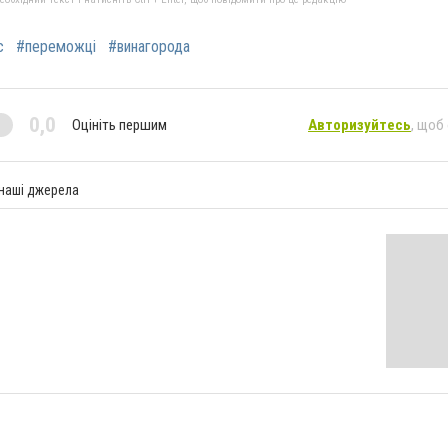
с
#переможці
#винагорода
0,0
Оцініть першим
Авторизуйтесь
, щоб
 наші джерела