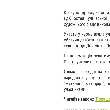
Конкурс проводився з
здібностей учнівсько
художнього рівня викона
Участь у ньому взяла уч
обрання дев’яти (замість
концерті до Дня міста. П
На переможців чекатимуть
Решта учасників також о
Однак і сьогодні на ко
народного депутата Т
"Музичний стандарт", 
учасниками.
Читайте також:
"Пора д
Якщо ви помітили помилку, виділіть нео