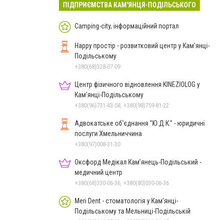
ПІДПРИЄМСТВА КАМ'ЯНЦЯ-ПОДІЛЬСЬКОГО
Camping-city, інформаційний портал
Happy простір - розвитковий центр у Кам'янці-
Подільському
+380(68)328-07-09
Центр фізичного відновлення KINEZIOLOG у
Кам'янці-Подільському
+380(96)731-43-58, +380(98)759-81-22
Адвокатське об'єднання "Ю.Д.К." - юридичні
послуги Хмельниччина
+380(97)008-31-30
Оксфорд Медікал Кам’янець-Подільський -
медичний центр
+380(68)330-06-36, +380(80)030-06-36
Meri Dent - стоматологія у Кам’янці-
Подільському та Мельниці-Подільській