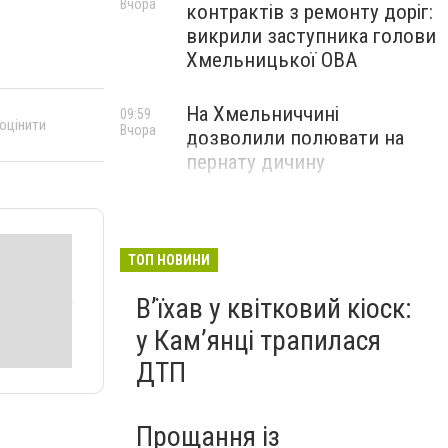
Вчора
контрактів з ремонту доріг:
викрили заступника голови
Хмельницької ОВА
На Хмельниччині
09:59
 оцінити
Вчора
дозволили полювати на
пернату дичину
ТОП НОВИНИ
Вʼїхав у квітковий кіоск:
у Камʼянці трапилася
ДТП
Прощання із