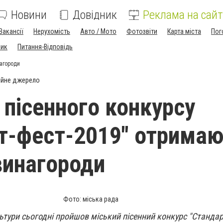
Новини
Довідник
Реклама на сайт
Вакансії
Нерухомість
Авто / Мото
Фотозвіти
Карта міста
Пог
ник
Питання-Відповідь
нагороди
ійне джерело
 пісенного конкурсу
т-фест-2019" отрима
винагороди
Фото: міська рада
ьтури сьогодні пройшов міський пісенний конкурс "Стандар