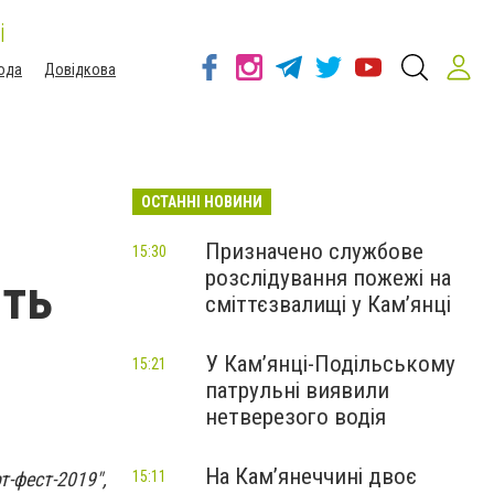
і
ода
Довідкова
ОСТАННІ НОВИНИ
Призначено службове
15:30
розслідування пожежі на
ють
сміттєзвалищі у Кам’янці
У Кам’янці-Подільському
15:21
патрульні виявили
нетверезого водія
На Камʼянеччині двоє
т-фест-2019",
15:11