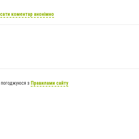
сати коментар анонімно
я погоджуюся з
Правилами сайту