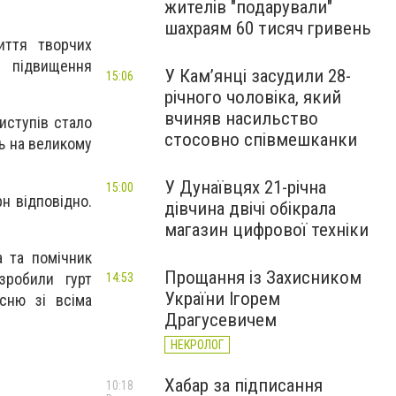
жителів "подарували"
шахраям 60 тисяч гривень
иття творчих
, підвищення
У Камʼянці засудили 28-
15:06
річного чоловіка, який
вчиняв насильство
иступів стало
стосовно співмешканки
ть на великому
У Дунаївцях 21-річна
15:00
рн відповідно.
дівчина двічі обікрала
магазин цифрової техніки
а та помічник
Прощання із Захисником
зробили гурт
14:53
України Ігорем
існю зі всіма
Драгусевичем
НЕКРОЛОГ
Хабар за підписання
10:18