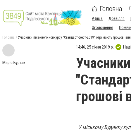
Головна
Афіша
Дозвілля
Оголошення
Поміч
Головна
Учасники пісенного конкурсу "Стандарт-фест-2019" отримають грошові ви
14:46, 25 січня 2019 р.
Над
Учасники
Марія Буртак
"Стандар
грошові 
У міському Будинку кул