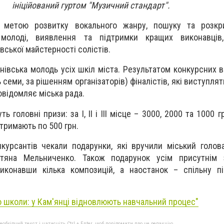
ініційований гуртом "Музичний стандарт".
 метою розвитку вокального жанру, пошуку та розкр
ї молоді, виявлення та підтримки кращих виконавців
вської майстерності солістів.
нівська молодь усіх шкіл міста. Результатом конкурсних в
 семи, за рішенням організаторів) фіналістів, які виступля
овідомляє міська рада.
 головні призи: за I, II і III місце – 3000, 2000 та 1000 г
тримають по 500 грн.
нкурсантів чекали подарунки, які вручили міський голов
етяна Мельниченко. Також подарунок усім присутнім 
виконавши кілька композицій, а наостанок – спільну п
о школи: у Кам'янці відновлюють навчальний процес"
бхідний текст і натисніть Ctrl + Enter, щоб повідомити про це редакцію