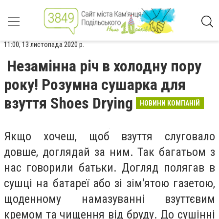
11:00, 13 листопада 2020 р.
Незамінна річ в холодну пору
року! Розумна сушарка для
взуття Shoes Drying
НОВИНИ КОМПАНІЙ
Якщо хочеш, щоб взуття слуговало
довше, доглядай за ним. Так багатьом з
нас говорили батьки. Догляд полягав в
сушці на батареї або зі зім'ятою газетою,
щоденному намазуванні взуттєвим
кремом та чищення від бруду. До сушінні