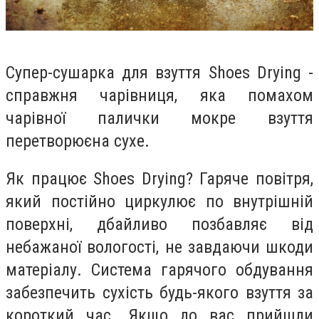
Супер-сушарка для взуття Shoes Drying -
справжня чарівниця, яка помахом
чарівної палички мокре взуття
перетворюєна сухе.
Як працює Shoes Drying? Гаряче повітря,
який постійно циркулює по внутрішній
поверхні, дбайливо позбавляє від
небажаної вологості, не завдаючи шкоди
матеріалу. Система гарячого обдування
забезпечить сухість будь-якого взуття за
короткий час. Якщо до вас прийшли