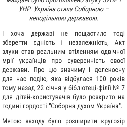
майдані було проголошено злуку ЗУНР і
УНР. Україна стала Соборною –
неподільною державою.
І хоча державі не пощастило тоді
зберегти єдність і незалежність, Акт
злуки став реальним втіленням одвічної
мрії українців про суверенність своєї
держави. Про цю значиму і доленосну
для нас подію, яка відбулася 100 років
тому назад 22 січня у бібліотеці-філії № 7
для дітей-користувачів було розкрито на
годині гордості "Соборна духом Україна".
Метою заходу було розширити кругозір