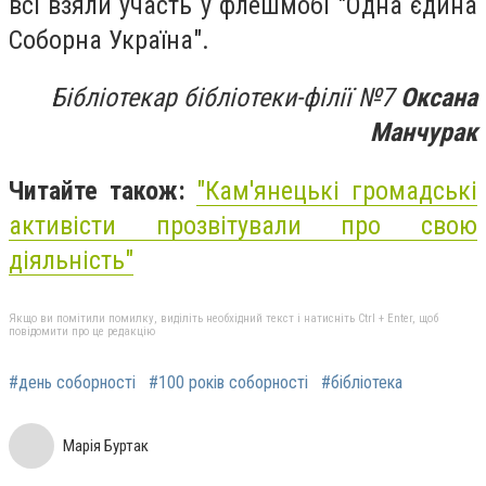
всі взяли участь у флешмобі "Одна єдина
Соборна Україна".
Бібліотекар бібліотеки-філії №7
Оксана
Манчурак
Читайте також:
"Кам'янецькі громадські
активісти прозвітували про свою
діяльність"
Якщо ви помітили помилку, виділіть необхідний текст і натисніть Ctrl + Enter, щоб
повідомити про це редакцію
#день соборності
#100 років соборності
#бібліотека
Марія Буртак