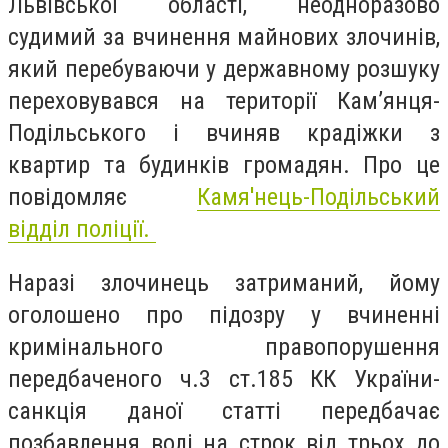
Львівської області, неодноразово
судимий за вчинення майнових злочинів,
який перебуваючи у державному розшуку
переховувався на території Кам’янця-
Подільського і вчиняв крадіжки з
квартир та будинків громадян. Про це
повідомляє
Камя'нець-Подільський
відділ поліції.
Наразі злочинець затриманий, йому
оголошено про підозру у вчиненні
кримінального правопорушення
передбаченого ч.3 ст.185 КК України-
санкція даної статті передбачає
позбавлення волі на строк від трьох до