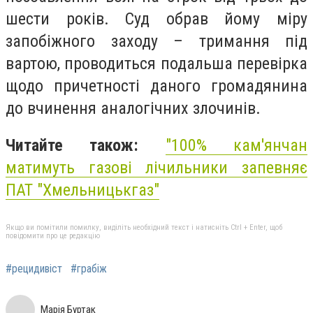
шести років. Суд обрав йому міру
запобіжного заходу – тримання під
вартою, проводиться подальша перевірка
щодо причетності даного громадянина
до вчинення аналогічних злочинів.
Читайте також:
"100% кам'янчан
матимуть газові лічильники запевняє
ПАТ "Хмельницькгаз"
Якщо ви помітили помилку, виділіть необхідний текст і натисніть Ctrl + Enter, щоб
повідомити про це редакцію
#рецидивіст
#грабіж
Марія Буртак