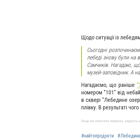
Щодо ситуації із лебедям
Сьогодні розпочинаєм
лебеді знову були на в
Самчиків.
Нагадаю, що
музей-заповідник. А н
Нагадаємо, що раніше
"
номером "101" від небай
в сквері "Лебедине озер
плівку. В результаті чо
Якщо ви помітили помилку, виділіть нео
#найтопродукти
#Лебедине