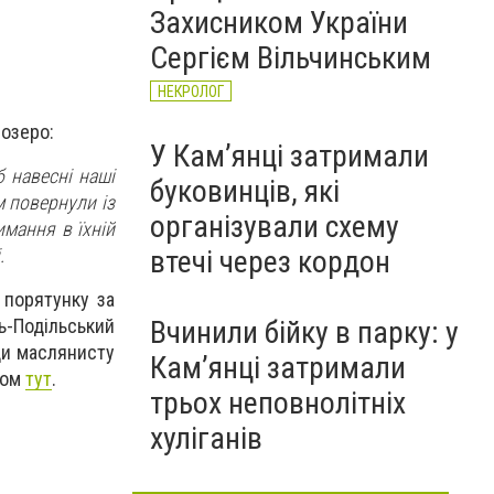
Захисником України
Сергієм Вільчинським
НЕКРОЛОГ
 озеро:
У Кам’янці затримали
 навесні наші
буковинців, які
м повернули із
організували схему
имання в їхній
.
втечі через кордон
 порятунку за
Вчинили бійку в парку: у
ь-Подільський
ди маслянисту
Кам’янці затримали
ком
тут
.
трьох неповнолітніх
хуліганів