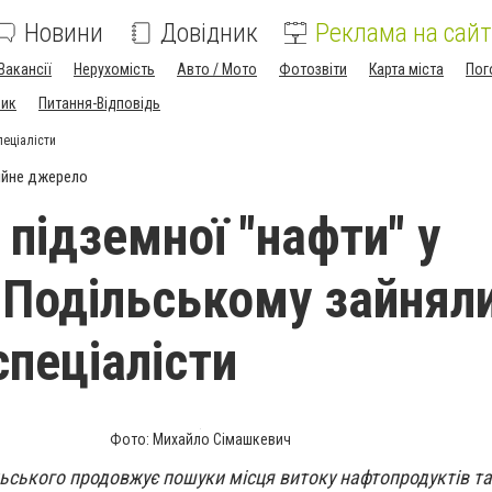
Новини
Довідник
Реклама на сайт
Вакансії
Нерухомість
Авто / Мото
Фотозвіти
Карта міста
Пог
ник
Питання-Відповідь
пеціалісти
ійне джерело
підземної "нафти" у
-Подільському зайнял
спеціалісти
Фото: Михайло Сімашкевич
ьського продовжує пошуки місця витоку нафтопродуктів та