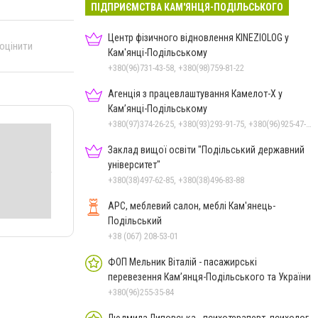
ПІДПРИЄМСТВА КАМ'ЯНЦЯ-ПОДІЛЬСЬКОГО
Центр фізичного відновлення KINEZIOLOG у
 оцінити
Кам'янці-Подільському
+380(96)731-43-58, +380(98)759-81-22
Агенція з працевлаштування Камелот-Х у
Кам’янці-Подільському
+380(97)374-26-25, +380(93)293-91-75, +380(96)925-47-71, +380(73)327-54-83
Заклад вищої освіти "Подільський державний
університет"
+380(38)497-62-85, +380(38)496-83-88
АРС, меблевий салон, меблі Кам'янець-
Подільський
+38 (067) 208-53-01
ФОП Мельник Віталій - пасажирські
перевезення Кам’янця-Подільського та України
+380(96)255-35-84