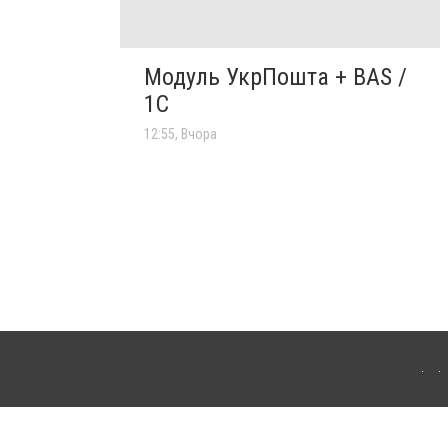
Модуль УкрПошта + BAS /
1C
12:55, Вчора
'янця-Подільського. Для інтернет-видань обов'язкове розміщення прямого,
аконом.