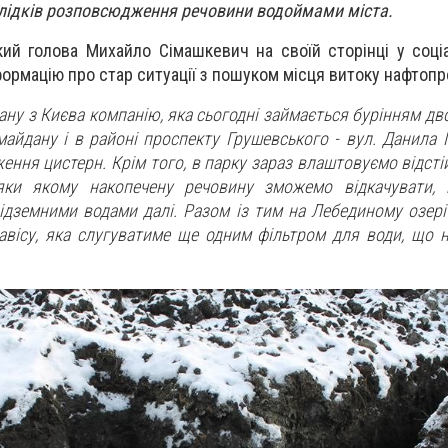
лідків розповсюдження речовини водоймами міста.
ький голова Михайло Сімашкевич на своїй сторінці у соці
рмацію про стар ситуації з пошуком місця витоку нафтопр
ану з Києва компанію, яка сьогодні займається бурінням д
майдану і в районі проспекту Грушевського - вул. Данила 
ння цистерн. Крім того, в парку зараз влаштовуємо відсті
яки якому накопечену речовину зможемо відкачувати,
дземними водами далі. Разом із тим на Лебединому озер
вісу, яка слугуватиме ще одним фільтром для води, що 