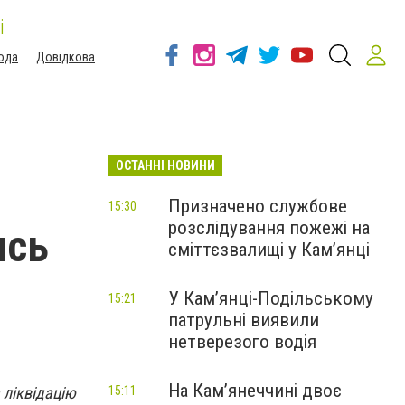
і
ода
Довідкова
ОСТАННІ НОВИНИ
Призначено службове
15:30
розслідування пожежі на
ись
сміттєзвалищі у Кам’янці
У Кам’янці-Подільському
15:21
патрульні виявили
нетверезого водія
На Камʼянеччині двоє
 ліквідацію
15:11