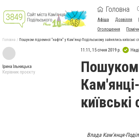
Головна
Афіша
Дозвілля
Оголошення
Поміч
Головна
Пошуком підземної "нафти" у Кам'янці-Подільському зайнялись київські с
11:11, 15 січня 2019 р.
Над
Пошуком 
Ірина Ільницька
Керівник проєкту
Кам'янці
київські 
Влада Кам'янця-Поділ