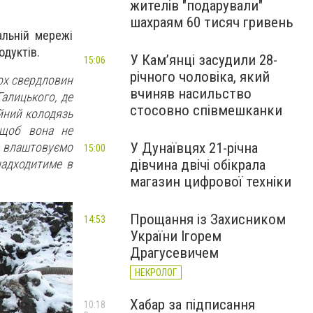
жителів "подарували"
шахраям 60 тисяч гривень
альній мережі
одуктів.
У Камʼянці засудили 28-
15:06
річного чоловіка, який
вох свердловин
вчиняв насильство
Галицького, де
стосовно співмешканки
йний колодязь
 щоб вона не
У Дунаївцях 21-річна
і влаштовуємо
15:00
дівчина двічі обікрала
надходитиме в
магазин цифрової техніки
Прощання із Захисником
14:53
України Ігорем
Драгусевичем
НЕКРОЛОГ
Хабар за підписання
10:18