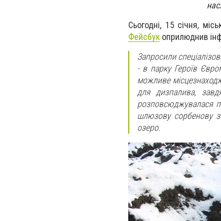
нас
Сьогодні, 15 січня, міс
Фейсбук
оприлюднив інфо
Запросили спеціалізов
- в парку Героїв Євро
можливе місцезнаходже
для дизпалива, завд
розповсюджувалася пі
шлюзову сорбенову за
озеро.