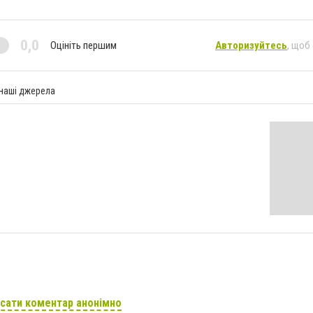
0,0
Оцініть першим
Авторизуйтесь
, щоб
 наші джерела
сати коментар анонімно