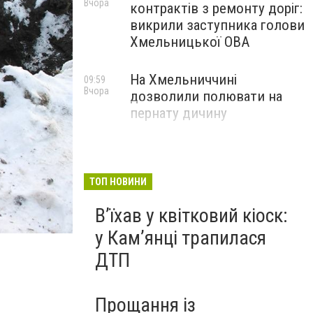
Вчора
контрактів з ремонту доріг:
викрили заступника голови
Хмельницької ОВА
На Хмельниччині
09:59
Вчора
дозволили полювати на
пернату дичину
ТОП НОВИНИ
Вʼїхав у квітковий кіоск:
у Камʼянці трапилася
ДТП
Прощання із