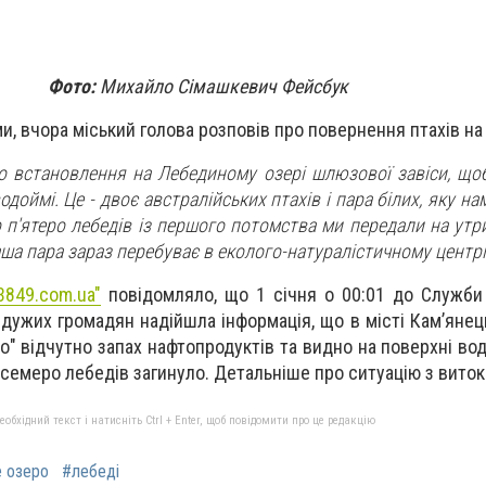
Фото:
Михайло Сімашкевич Фейсбук
и, вчора міський голова розповів про повернення птахів на
о встановлення на Лебединому озері шлюзової завіси, щоб
одоймі. Це - двоє австралійських птахів і пара білих, яку на
 п'ятеро лебедів із першого потомства ми передали на утр
аша пара зараз перебуває в еколого-натуралістичному центрі
3849.com.ua"
повідомляло, що 1 січня
о 00:01 до Служби
дужих громадян надійшла інформація, що в місті Кам’янец
о" відчутно запах нафтопродуктів та видно на поверхні во
го семеро лебедів загинуло. Детальніше про ситуацію з вито
бхідний текст і натисніть Ctrl + Enter, щоб повідомити про це редакцію
 озеро
#лебеді