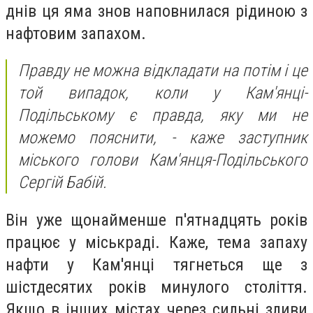
днів ця яма знов наповнилася рідиною з
нафтовим запахом.
Правду не можна відкладати на потім і це
той випадок, коли у Кам'янці-
Подільському є правда, яку ми не
можемо пояснити, - каже заступник
міського голови Кам'янця-Подільського
Сергій Бабій.
Він уже щонайменше п'ятнадцять років
працює у міськраді. Каже, тема запаху
нафти у Кам'янці тягнеться ще з
шістдесятих років минулого століття.
Якщо в інших містах через сильні зливи