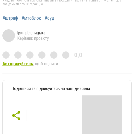
Якщо ви помітили помилку, виділіть необхідний текст і натисніть Ctrl + Enter, щоб
повідомити про це редакцію
#штраф
#мтоблок
#суд
Ірина Ільницька
Керівник проєкту
0,0
Авторизуйтесь
, щоб оцінити
Поділіться та підписуйтесь на наші джерела