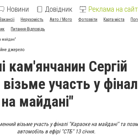
Новини
Довідник
Реклама на сайт
Вакансії
Нерухомість
Авто / Мото
Фотозвіти
Карта міста
Пог
ник
Питання-Відповідь
а майдані"
ійне джерело
лі кам'янчанин Сергій
візьме участь у фінал
 на майдані"
менний візьме участь у фіналі "Караоке на майдані" та поз
автомобіль в ефірі "СТБ" 13 січня.