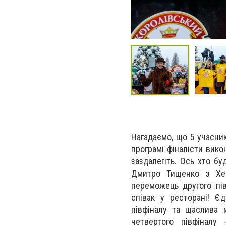
Нагадаємо, що 5 учасник
програмі фіналісти вико
заздалегіть. Ось хто бу
Дмитро Тищенко з Хе
переможець другого пів
співак у ресторані! Є
півфіналу та щаслива 
четвертого півфіналу 