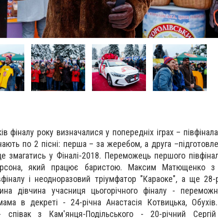
ів фіналу року визначалися у попередніх іграх – півфінала
нають по 2 пісні: перша – за жеребом, а друга –підготовл
де змагатись у Фіналі-2018. Переможець першого півфінал
рсона, який працює баристою. Максим Матющенко з 
фіналу і неодноразовий тріумфатор "Караоке", а ще 28-
дина дівчина учасниця цьогорічного фіналу - переможн
мама в декреті - 24-річна Анастасія Котвицька, Обухі
- співак з Кам'янця-Подільського - 20-річний Сергій