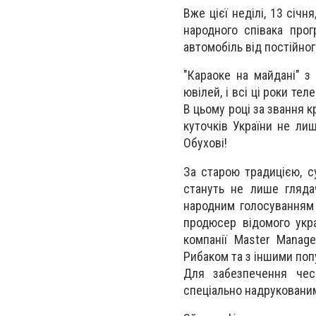
Вже цієї неділі, 13 січ
народного співака прог
автомобіль від постійно
"Караоке на майдані" з
ювілей, і всі ці роки те
В цьому році за звання к
куточків України не лиш
Обухові!
За старою традицією, с
стануть не лише глядач
народним голосуванням 
продюсер відомого укра
компанії Master Manag
Рибаком та з іншими поп
Для забезпечення чесн
спеціально надрукованим