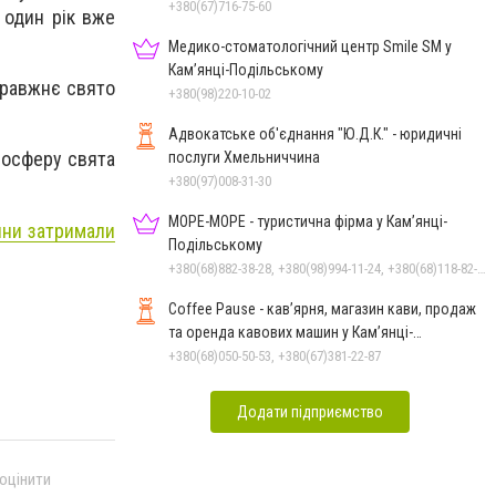
+380(67)716-75-60
 один рік вже
Медико-стоматологічний центр Smile SM у
Кам’янці-Подільському
правжнє свято
+380(98)220-10-02
Адвокатське об'єднання "Ю.Д.К." - юридичні
мосферу свята
послуги Хмельниччина
+380(97)008-31-30
МОРЕ-МОРЕ - туристична фірма у Кам’янці-
ини затримали
Подільському
+380(68)882-38-28, +380(98)994-11-24, +380(68)118-82-77
Coffee Pause - кав’ярня, магазин кави, продаж
та оренда кавових машин у Кам’янці-
Подільському
+380(68)050-50-53, +380(67)381-22-87
Додати підприємство
 оцінити