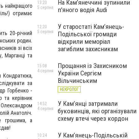
На Камʼянеччині зупинили
13:20
ить найкращого
5 серпня
п'яного водія Audi
іль!) отримає
У старостаті Кам’янець-
12:20
5 серпня
ить 20-річний
Подільської громади
їнських родин.
відкрили меморіал
сників зі всіх
загиблим захисникам
, Марганці та
Прощання із Захисником
15:08
4 серпня
України Сергієм
я Кондратюка,
Вільчинським
слідкувати за
НЕКРОЛОГ
др Горбенко -
р та керівник
У Кам’янці затримали
14:52
, Олександром
4 серпня
буковинців, які організували
олій Анатоліч.
схему втечі через кордон
е грошима, а
ждав!
У Кам’янець-Подільській
10:24