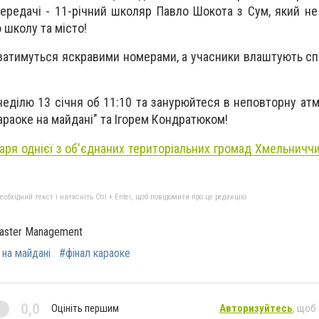
ередачі - 11-річний школяр Павло Шокота з Сум, який не
 школу та місто!
ватимуться яскравими номерами, а учасники влаштують с
неділю 13 січня об 11:10 та занурюйтеся в неповторну ат
араоке на майдані" та Ігорем Кондратюком!
аря однієї з об'єднаних територіальних громад Хмельничч
бхідний текст і натисніть Ctrl + Enter, щоб повідомити про це редакцію
Master Management
 на майдані
#фінал караоке
0,0
Оцініть першим
Авторизуйтесь
, щоб