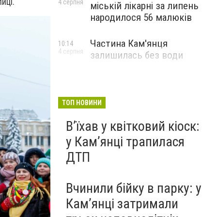
иці.
4 серпня
міській лікарні за липень
народилося 56 малюків
Частина Кам'янця
10:14
4 серпня
залишилась без води
ТОП НОВИНИ
Вʼїхав у квітковий кіоск:
у Камʼянці трапилася
ДТП
Вчинили бійку в парку: у
Кам’янці затримали