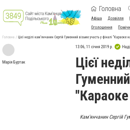
Головна
Афіша
Дозвілля
Оголошення
Поміч
Головна
Цієї неділі кам'янчанин Сергій Гуменний візьме участь у фіналі "Караоке н
13:06, 11 січня 2019 р.
Над
Цієї неді
Марія Буртак
Гуменний 
"Караоке
Кам'янчанин Сергій Гу