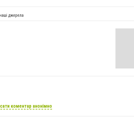
 наші джерела
сати коментар анонімно