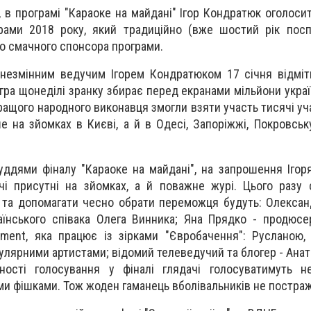
ня, в програмі "Караоке на майдані" Ігор Кондратюк оголос
рами 2018 року, який традиційно (вже шостий рік посп
го смачного спонсора програми.
 незмінним ведучим Ігорем Кондратюком 17 січня відміт
легра щонеділі зранку збирає перед екранами мільйони укра
ращого народного виконавця змогли взяти участь тисячі уча
е на зйомках в Києві, а й в Одесі, Запоріжжі, Покровську
уддями фіналу "Караоке на майдані", на запрошення Ігор
і присутні на зйомках, а й поважне журі. Цього разу 
та допомагати чесно обрати переможця будуть: Олексан
їнського співака Олега Винника; Яна Прядко - продюсе
ement, яка працює із зірками "Євробачення": Русланою
улярними артистами; відомий телеведучий та блогер - Анат
ості голосування у фіналі глядачі голосуватимуть н
и фішками. Тож жоден гаманець вболівальників не постра