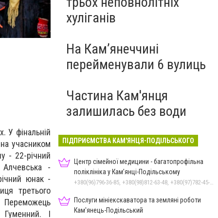
трьох неповнолітніх
хуліганів
На Камʼянеччині
перейменували 6 вулиць
Частина Кам'янця
залишилась без води
х. У фінальній
ПІДПРИЄМСТВА КАМ'ЯНЦЯ-ПОДІЛЬСЬКОГО
ена учасником
у - 22-річний
Центр сімейної медицини - багатопрофільна
Алчевська -
поліклініка у Кам’янці-Подільському
річний юнак -
+380(96)796-36-85, +380(98)812-63-48, +380(97)782-45-70
иця третього
Послуги мініекскаватора та земляні роботи
в. Переможець
Кам'янець-Подільський
 Гуменний. І