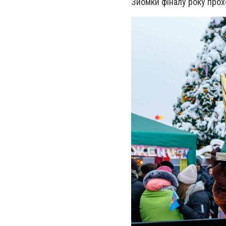
Зйомки фіналу року прохо