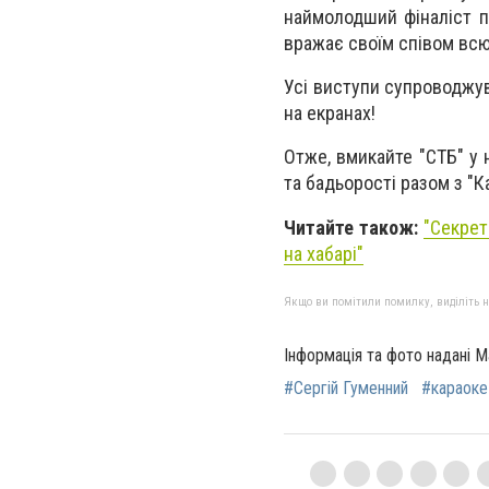
наймолодший фіналіст п
вражає своїм співом всю
Усі виступи супроводжу
на екранах!
Отже, вмикайте "СТБ" у 
та бадьорості разом з "К
Читайте також
:
"Секрет
на хабарі"
Якщо ви помітили помилку, виділіть нео
Інформація та фото надані 
#Сергій Гуменний
#караоке