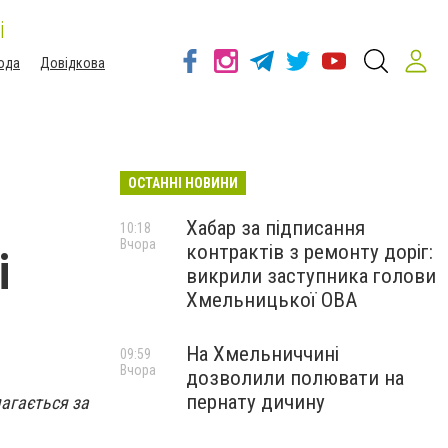
і
ода
Довідкова
ОСТАННІ НОВИНИ
Хабар за підписання
10:18
Вчора
контрактів з ремонту доріг:
і
викрили заступника голови
Хмельницької ОВА
На Хмельниччині
09:59
Вчора
дозволили полювати на
пернату дичину
магається за