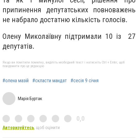
припинення депутатських повноважень
не набрало достатню кількість голосів.
Олену Миколаївну підтримали 10 із 27
депутатів.
Якщо ви помітили помилку, виділіть необхідний текст і натисніть Ctrl + Enter, щоб
повідомити про це редакцію
#олена мазій
#скласти мандат
#сесія 9 січня
Марія Буртак
0,0
Авторизуйтесь
, щоб оцінити