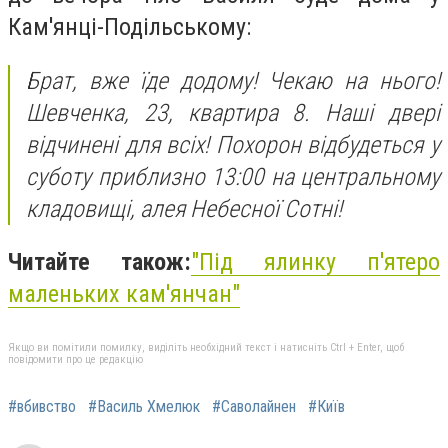
Кам'янці-Подільському:
Брат, вже їде додому! Чекаю на нього!
Шевченка, 23, квартира 8. Наші двері
відчинені для всіх! Похорон відбудеться у
суботу приблизно 13:00 на центральному
кладовищі, алея Небесної Сотні!
Читайте також:
"Під ялинку п'ятеро
маленьких кам'янчан"
Якщо ви помітили помилку, виділіть необхідний текст і натисніть Ctrl + Enter, щоб
повідомити про це редакцію
#вбивство
#Василь Хмелюк
#Саволайнен
#Київ