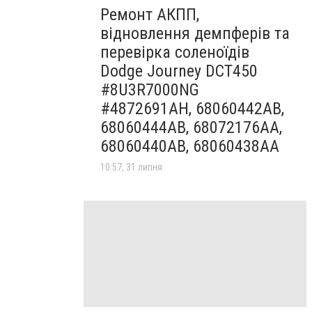
Ремонт АКПП,
відновлення демпферів та
перевірка соленоїдів
Dodge Journey DCT450
#8U3R7000NG
#4872691AH, 68060442AB,
68060444AB, 68072176AA,
68060440AB, 68060438AA
10:57, 31 липня