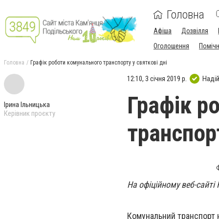
Головна
Афіша
Дозвілля
Оголошення
Поміч
Головна
Графік роботи комунального транспорту у святкові дні
12:10, 3 січня 2019 р.
Наді
Графік р
Ірина Ільницька
Керівник проєкту
транспорт
На офіційному веб-сайті
Комунальний транспорт н