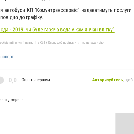
ня автобуси КП "Комунтранссервіс" надаватимуть послуги
дповідно до графіку.
вода - 2019: чи буде гаряча вода у кам'янчан влітку"
бхідний текст і натисніть Ctrl + Enter, щоб повідомити про це редакцію
анспорт
0,0
Оцініть першим
Авторизуйтесь
, щоб
 наші джерела