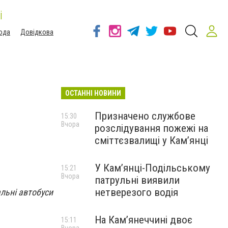
і
ода
Довідкова
ОСТАННІ НОВИНИ
Призначено службове
15:30
Вчора
розслідування пожежі на
сміттєзвалищі у Кам’янці
У Кам’янці-Подільському
15:21
Вчора
патрульні виявили
нетверезого водія
альні автобуси
На Камʼянеччині двоє
15:11