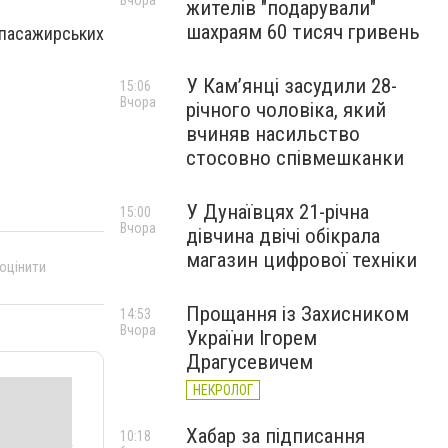
Вчора
жителів "подарували"
шахраям 60 тисяч гривень
 пасажирських
У Камʼянці засудили 28-
15:06
Вчора
річного чоловіка, який
вчиняв насильство
стосовно співмешканки
У Дунаївцях 21-річна
15:00
Вчора
дівчина двічі обікрала
магазин цифрової техніки
 оцінити
Прощання із Захисником
14:53
Вчора
України Ігорем
Драгусевичем
НЕКРОЛОГ
Хабар за підписання
10:18