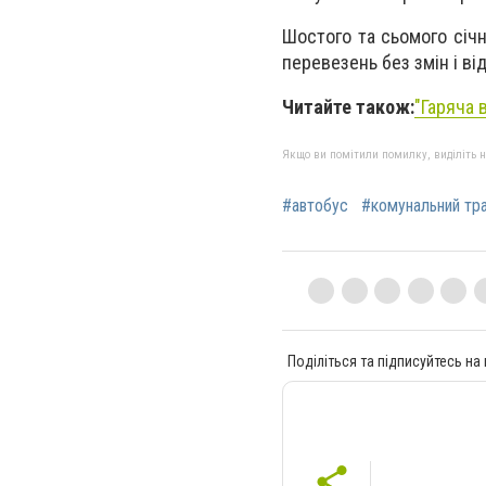
Шостого та сьомого січ
перевезень без змін і ві
Читайте також:
"Гаряча 
Якщо ви помітили помилку, виділіть нео
#автобус
#комунальний тр
Поділіться та підписуйтесь на