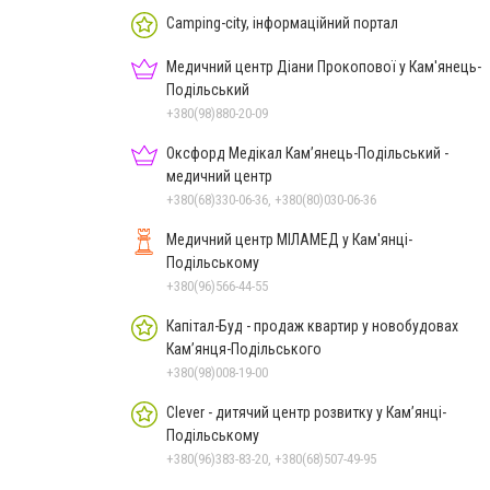
Camping-city, інформаційний портал
Медичний центр Діани Прокопової у Кам'янець-
Подільський
+380(98)880-20-09
Оксфорд Медікал Кам’янець-Подільський -
медичний центр
+380(68)330-06-36, +380(80)030-06-36
Медичний центр МІЛАМЕД у Кам'янці-
Подільському
+380(96)566-44-55
Капітал-Буд - продаж квартир у новобудовах
Кам’янця-Подільського
+380(98)008-19-00
Clever - дитячий центр розвитку у Кам’янці-
Подільському
+380(96)383-83-20, +380(68)507-49-95