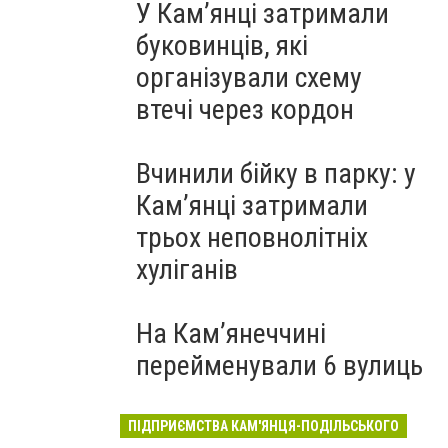
У Кам’янці затримали
буковинців, які
організували схему
втечі через кордон
Вчинили бійку в парку: у
Кам’янці затримали
трьох неповнолітніх
хуліганів
На Камʼянеччині
перейменували 6 вулиць
ПІДПРИЄМСТВА КАМ'ЯНЦЯ-ПОДІЛЬСЬКОГО