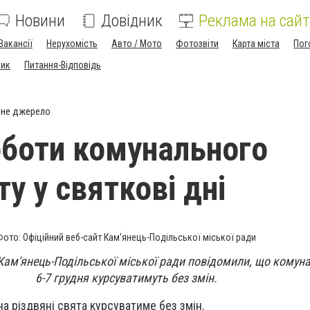
Новини
Довідник
Реклама на сайт
Вакансії
Нерухомість
Авто / Мото
Фотозвіти
Карта міста
Пог
ник
Питання-Відповідь
йне джерело
оботи комунального
у у святкові дні
Фото: Офіційний веб-сайт Кам'янець-Подільської міської ради
 Кам'янець-Подільської міської ради повідомили, що комун
6-7 грудня курсуватимуть без змін.
а різдвяні свята курсуватиме без змін.