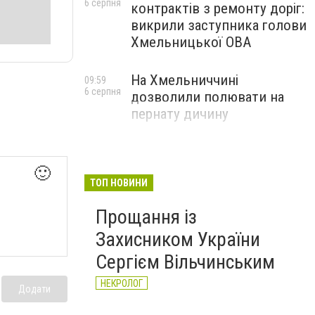
6 серпня
контрактів з ремонту доріг:
викрили заступника голови
Хмельницької ОВА
На Хмельниччині
09:59
6 серпня
дозволили полювати на
пернату дичину
🙂
ТОП НОВИНИ
Прощання із
Захисником України
Сергієм Вільчинським
НЕКРОЛОГ
Додати