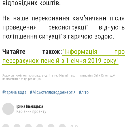
відповідних коштів.
На наше переконання кам’янчани після
проведення реконструкції відчують
поліпшення ситуації з гарячою водою.
Читайте також:
"Інформація про
перерахунок пенсій з 1 січня 2019 року"
Якщо ви помітили помилку, виділіть необхідний текст і натисніть Ctrl + Enter, щоб
повідомити про це редакцію
#гаряча вода
#Міськтепловодоенергія
#літо
Ірина Ільницька
Керівник проєкту