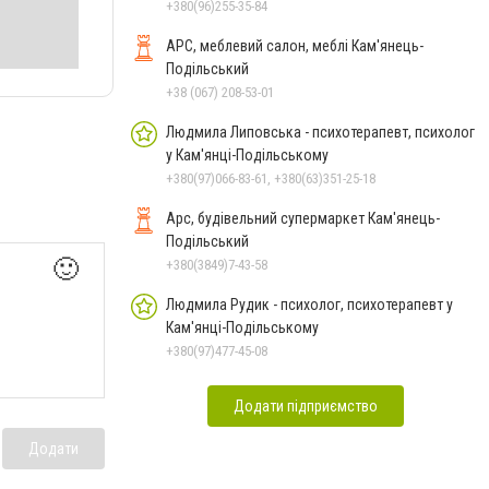
+380(96)255-35-84
АРС, меблевий салон, меблі Кам'янець-
Подільський
+38 (067) 208-53-01
Людмила Липовська - психотерапевт, психолог
у Кам'янці-Подільському
+380(97)066-83-61, +380(63)351-25-18
Арс, будівельний супермаркет Кам'янець-
Подільський
🙂
+380(3849)7-43-58
Людмила Рудик - психолог, психотерапевт у
Кам'янці-Подільському
+380(97)477-45-08
Додати підприємство
Додати