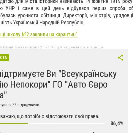
датою для міста історики називають 14 жовтня 1919 року.
ею УНР і саме в цей день відбулася перша спроба об
булась урочиста обітниця Директорії, міністрів, урядовці
рність Українській Народній Республіці.
нці школу №2 закрили на карантин"
бхідний текст і натисніть Ctrl + Enter, щоб повідомити про це редакцію
ІСТА
підтримуєте Ви "Всеукраїнську
ію Непокори" ГО "Авто Євро
а"
ували 33 відвідувачів
 вважаю, що потрібно відстоювати свої права.
36,4%