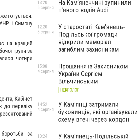
На Камʼянеччині зупинили
13:20
5 серпня
п'яного водія Audi
вже готується.
 УНР і Симону
У старостаті Кам’янець-
12:20
5 серпня
Подільської громади
відкрили меморіал
рс на кращий
загиблим захисникам
бочої групи за
алися чотири
Прощання із Захисником
15:08
4 серпня
України Сергієм
Вільчинським
НЕКРОЛОГ
дента, Кабінет
У Кам’янці затримали
14:52
к до переліку
4 серпня
буковинців, які організували
 презентований
схему втечі через кордон
 боротьби за
У Кам’янець-Подільській
10:24