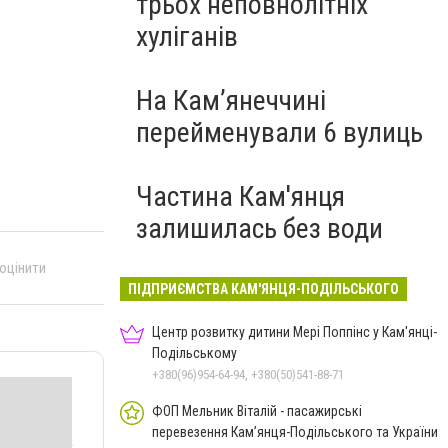
трьох неповнолітніх
хуліганів
На Камʼянеччині
перейменували 6 вулиць
Частина Кам'янця
залишилась без води
 оцінити
ПІДПРИЄМСТВА КАМ'ЯНЦЯ-ПОДІЛЬСЬКОГО
Центр розвитку дитини Мері Поппінс у Кам'янці-
Подільському
+380(96)954-64-94, +380(50)541-88-71
ФОП Мельник Віталій - пасажирські
перевезення Кам’янця-Подільського та України