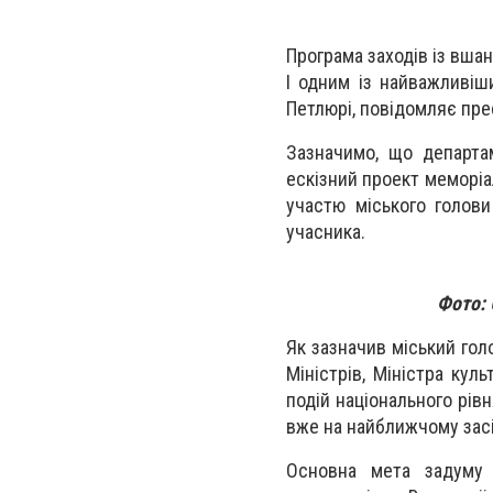
Програма заходів із вшану
І одним із найважливіш
Петлюрі, повідомляє пре
Зазначимо, що департа
ескізний проект меморіал
участю міського голов
учасника.
Фото:
Як зазначив міський голо
Міністрів, Міністра кул
подій національного рів
вже на найближчому засід
Основна мета задуму –