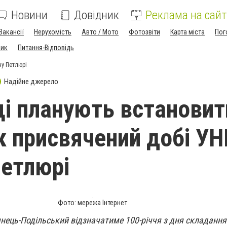
Новини
Довідник
Реклама на сайт
Вакансії
Нерухомість
Авто / Мото
Фотозвіти
Карта міста
Пог
ник
Питання-Відповідь
ну Петлюрі
Надійне джерело
ці планують встановит
к присвячений добі УН
етлюрі
Фото: мережа Інтернет
нець-Подільський відзначатиме 100-річчя з дня складання