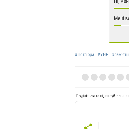
Ні, ме
Мені в
#Петлюра
#УНР
#пам'ятн
Поділіться та підписуйтесь на