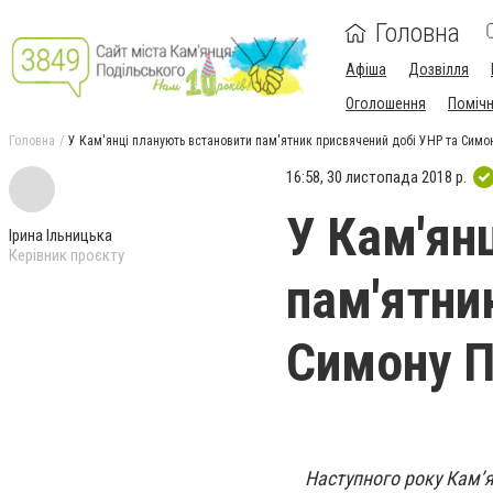
Головна
Афіша
Дозвілля
Оголошення
Поміч
Головна
У Кам'янці планують встановити пам'ятник присвячений добі УНР та Симо
16:58, 30 листопада 2018 р.
У Кам'ян
Ірина Ільницька
Керівник проєкту
пам'ятни
Симону П
Наступного року Кам’я