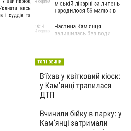
 У цей період
4 серпня
міській лікарні за липень
’єднати весь
народилося 56 малюків
в і суддів та
Частина Кам'янця
10:14
4 серпня
залишилась без води
ТОП НОВИНИ
Вʼїхав у квітковий кіоск:
у Камʼянці трапилася
ДТП
Вчинили бійку в парку: у
Кам’янці затримали