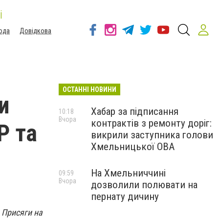
і
ода
Довідкова
ОСТАННІ НОВИНИ
и
Хабар за підписання
10:18
Вчора
контрактів з ремонту доріг:
Р та
викрили заступника голови
Хмельницької ОВА
На Хмельниччині
09:59
Вчора
дозволили полювати на
пернату дичину
 Присяги на