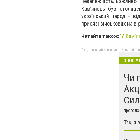
незалежність. Важливої 
Кам’янець був столиц
український народ – від
присязі військових на ві
Читайте також:
"У Кам'я
Якщо ви помітили помилку, виділіть нео
ГОЛОС М
Чи 
Акц
Сил
проголос
Так, я