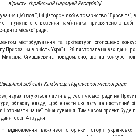
вірність Українській Народній Республіці.
вання цієї події, ініціатором якої є товариство "Просвіта", 
их її пунктів є створення пам’ятника, присвяченого добі
с-центр міської ради.
ментом містобудування та архітектури оголошено конку
у Присязі на вірність Україні. 28 листопада на засіданні ро
и Михайла Сімашкевича повідомлено, що на конкурс под
Офіційний веб-сайт Кам'янець-Подільської міської ради
ва, наразі готуються листи від сесії міської ради на Прези
ьтури, обласну владу, щоб внести цю дату на наступний рі
ня і отримати на неї фінансування. Тим часом проект буде
анні сесії 4 грудня.
 відновлення важливої сторінки історії української