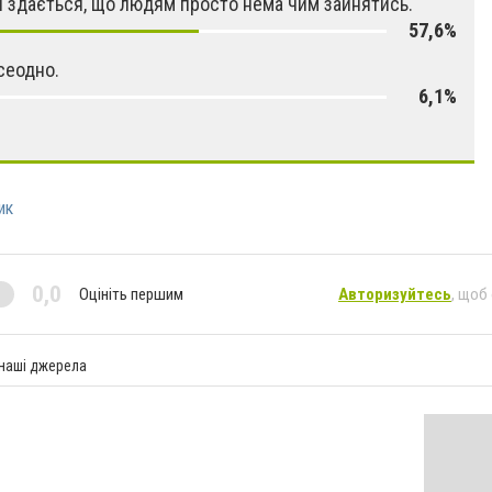
ні здається, що людям просто нема чим зайнятись.
57,6%
сеодно.
6,1%
ик
0,0
Оцініть першим
Авторизуйтесь
, щоб
 наші джерела